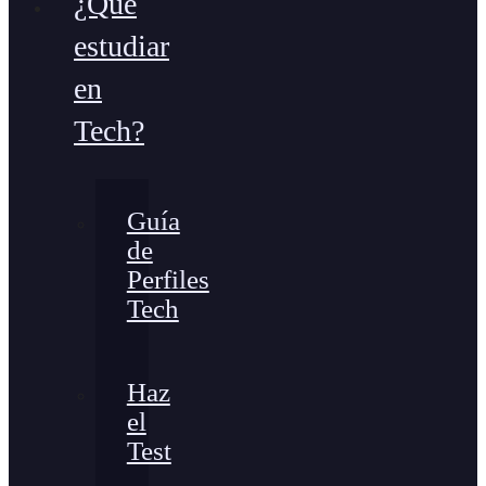
¿Qué
estudiar
en
Tech?
Guía
de
Perfiles
Tech
Haz
el
Test