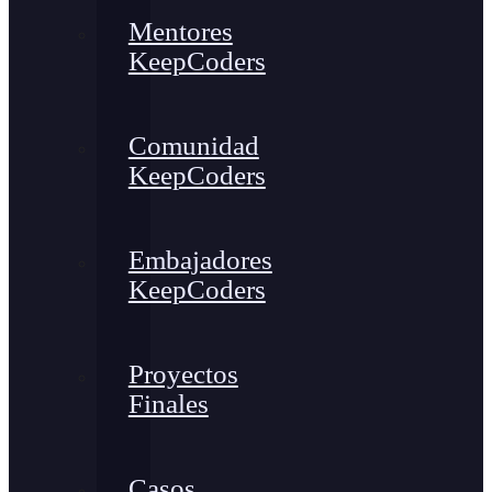
Mentores
KeepCoders
Comunidad
KeepCoders
Embajadores
KeepCoders
Proyectos
Finales
Casos