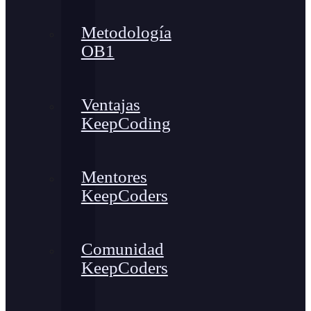
Metodología
OB1
Ventajas
KeepCoding
Mentores
KeepCoders
Comunidad
KeepCoders