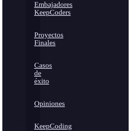
Embajadores
KeepCoders
Proyectos
Finales
Casos
de
éxito
Opiniones
KeepCoding