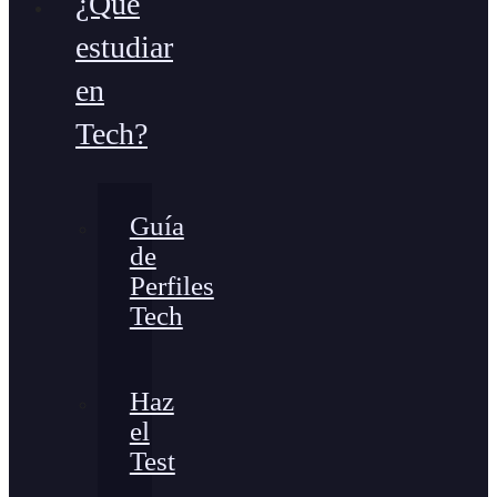
¿Qué
estudiar
en
Tech?
Guía
de
Perfiles
Tech
Haz
el
Test