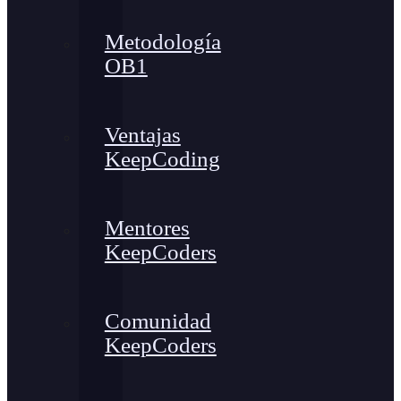
Metodología
OB1
Ventajas
KeepCoding
Mentores
KeepCoders
Comunidad
KeepCoders