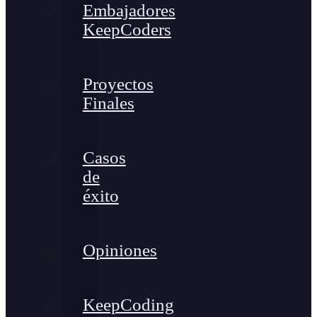
Embajadores
KeepCoders
Proyectos
Finales
Casos
de
éxito
Opiniones
KeepCoding