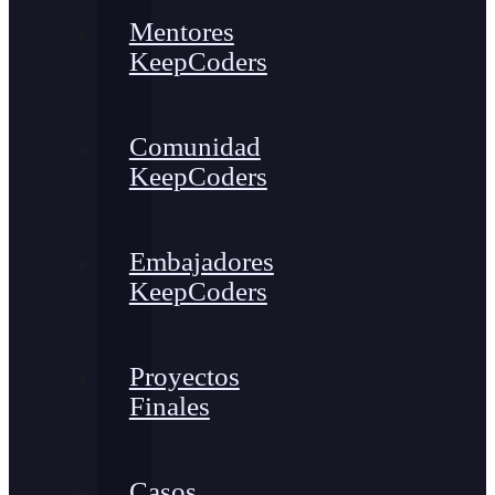
Mentores
KeepCoders
Comunidad
KeepCoders
Embajadores
KeepCoders
Proyectos
Finales
Casos