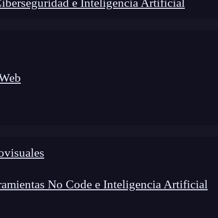
erseguridad e Inteligencia Artificial
 Web
foco en el desarrollo de talento y el análisis del sector
o evolucionan las tecnologías, qué competencias demanda el
 el entorno tech.
ovisuales
mientas No Code e Inteligencia Artificial
atos relacionales, se destaca la Foreign Key o clave