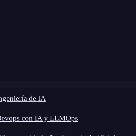
»
Blog
»
Guía completa de Foreign Key en SQL
geniería de IA
Devops con IA y LLMOps