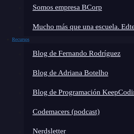
Somos empresa BCorp
Mucho más que una escuela. Edte
Recursos
Blog de Fernando Rodríguez
Blog de Adriana Botelho
Una clave externa, conocida también como Fore
Blog de Programación KeepCodi
estructuración de las
bases de datos
relacionale
o conjunto de columnas en una tabla que
señal
Codemacers (podcast)
Debes tener en cuenta que este vínculo entre tab
integridad de los datos y en la prevención de ir
Nerdsletter