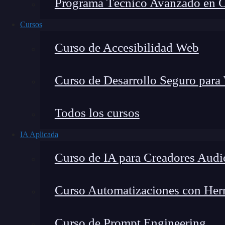
Programa Técnico Avanzado en Cib
Cursos
Curso de Accesibilidad Web
Curso de Desarrollo Seguro para
Montana Martín López
Todos los cursos
Especialista en tecnología y formación digital, con 
IA Aplicada
tecnológico. Mi trabajo se centra en entender cóm
mercado y cómo se produce la transición real hacia
Curso de IA para Creadores Audi
Curso Automatizaciones con Herra
Dentro del apasionante ámbito de las bases de d
Curso de Prompt Engineering