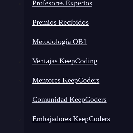
Profesores Expertos
Importancia de las Foreign Key en SQL
Premios Recibidos
¿Qué es una Foreign Key en
Metodología OB1
Ventajas KeepCoding
Mentores KeepCoders
Comunidad KeepCoders
Embajadores KeepCoders