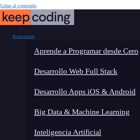
Saltar al contenido
Bootcamps
Aprende a Programar desde Cero
Desarrollo Web Full Stack
Guía complet
Desarrollo Apps iOS & Android
Big Data & Machine Learning
Inteligencia Artificial
Montana Martín López
|
Últim