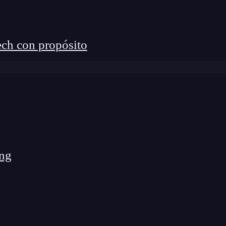
ch con propósito
ign Key, representa un componente esencial en la
ng
s. En palabras más sencillas, consiste en una columna
a la Primary Key (clave primaria) de otra tabla.
las juega un papel crucial en la preservación de la
regularidades.