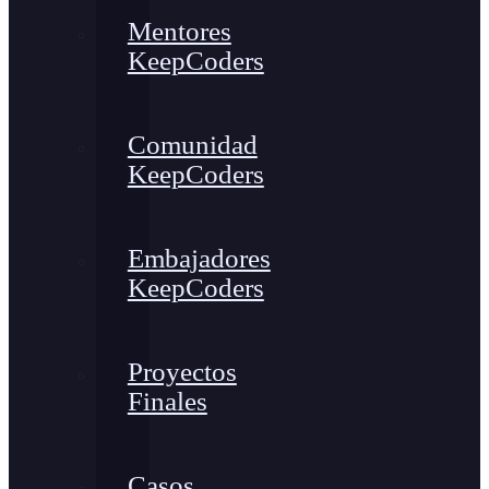
Mentores
KeepCoders
Comunidad
KeepCoders
Embajadores
KeepCoders
Proyectos
Finales
Casos