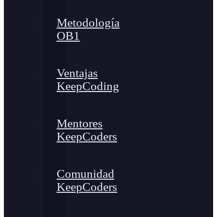
Metodología
OB1
Ventajas
KeepCoding
Mentores
KeepCoders
Comunidad
KeepCoders