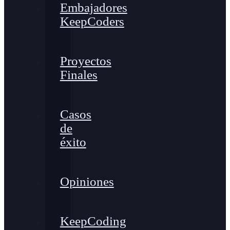
Embajadores
KeepCoders
Proyectos
Finales
Casos
de
éxito
Opiniones
KeepCoding