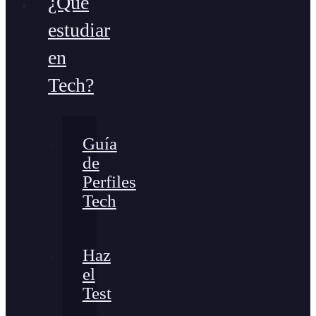
¿Qué
estudiar
en
Tech?
Guía
de
Perfiles
Tech
Haz
el
Test