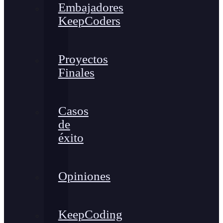
Embajadores
KeepCoders
Proyectos
Finales
Casos
de
éxito
Opiniones
KeepCoding