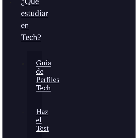
¿Qué
estudiar
en
Tech?
Guía
de
Perfiles
Tech
Haz
el
Test