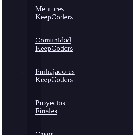
Mentores
KeepCoders
Comunidad
KeepCoders
Embajadores
KeepCoders
Proyectos
Finales
Casos