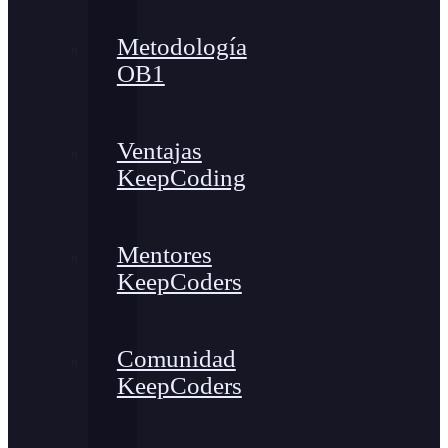
Metodología
OB1
Ventajas
KeepCoding
Mentores
KeepCoders
Comunidad
KeepCoders