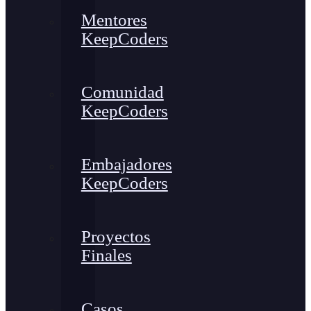
Mentores
KeepCoders
Comunidad
KeepCoders
Embajadores
KeepCoders
Proyectos
Finales
Casos