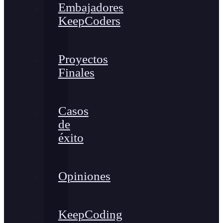
Embajadores
KeepCoders
Proyectos
Finales
Casos
de
éxito
Opiniones
KeepCoding