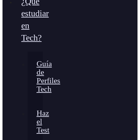
¿Qué
estudiar
en
Tech?
Guía
de
Perfiles
Tech
Haz
el
Test