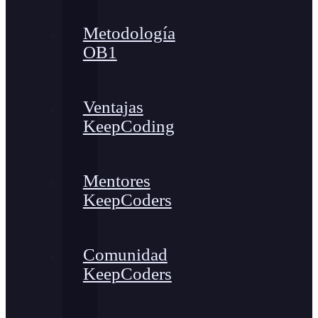
Metodología
OB1
Ventajas
KeepCoding
Mentores
KeepCoders
Comunidad
KeepCoders