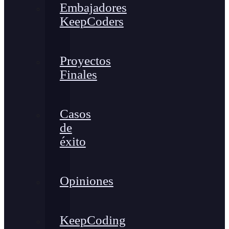
Embajadores
KeepCoders
Proyectos
Finales
Casos
de
éxito
Opiniones
KeepCoding