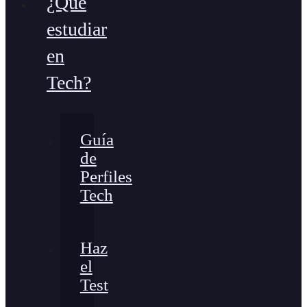
¿Qué
estudiar
en
Tech?
Guía
de
Perfiles
Tech
Haz
el
Test