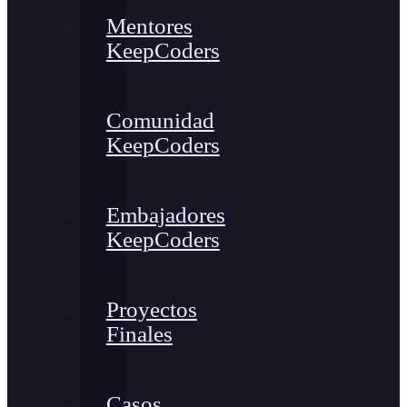
Mentores
KeepCoders
Comunidad
KeepCoders
Embajadores
KeepCoders
Proyectos
Finales
Casos