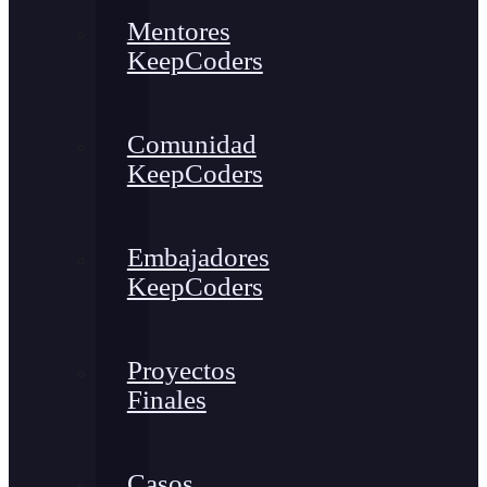
Mentores
KeepCoders
Comunidad
KeepCoders
Embajadores
KeepCoders
Proyectos
Finales
Casos