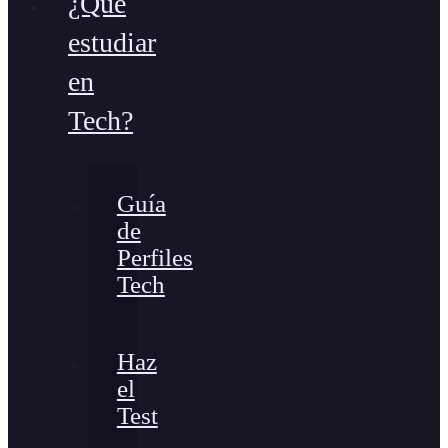
¿Qué
estudiar
en
Tech?
Guía
de
Perfiles
Tech
Haz
el
Test