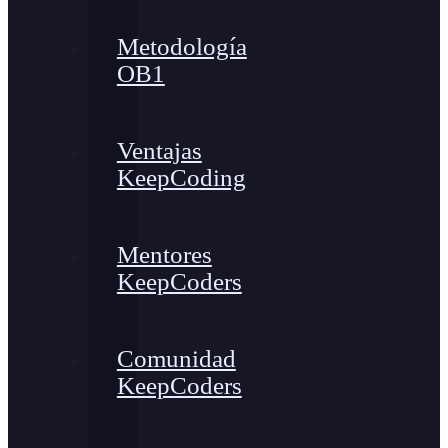
Metodología
OB1
Ventajas
KeepCoding
Mentores
KeepCoders
Comunidad
KeepCoders