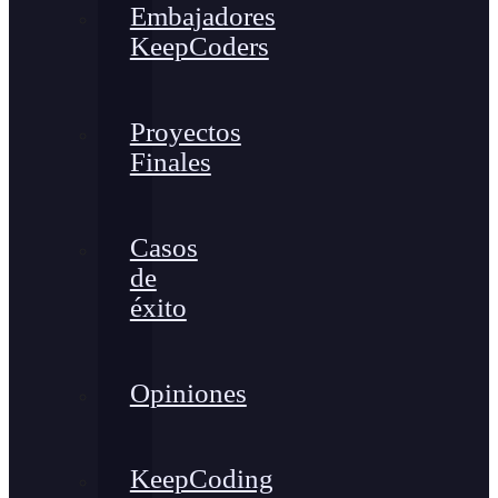
Embajadores
KeepCoders
Proyectos
Finales
Casos
de
éxito
Opiniones
KeepCoding