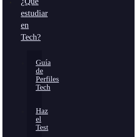
¿Qué
estudiar
en
Tech?
Guía
de
Perfiles
Tech
Haz
el
Test