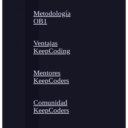
Metodología
OB1
Ventajas
KeepCoding
Mentores
KeepCoders
Comunidad
KeepCoders