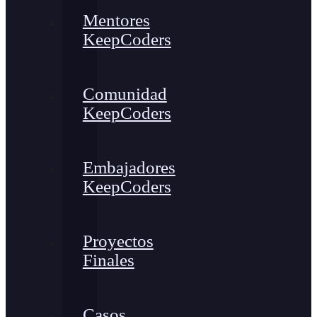
Mentores
KeepCoders
Comunidad
KeepCoders
Embajadores
KeepCoders
Proyectos
Finales
Casos