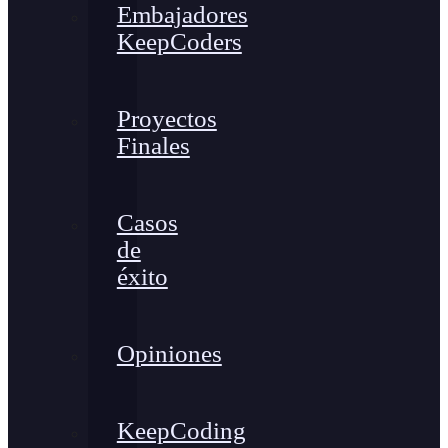
Embajadores
KeepCoders
Proyectos
Finales
Casos
de
éxito
Opiniones
KeepCoding