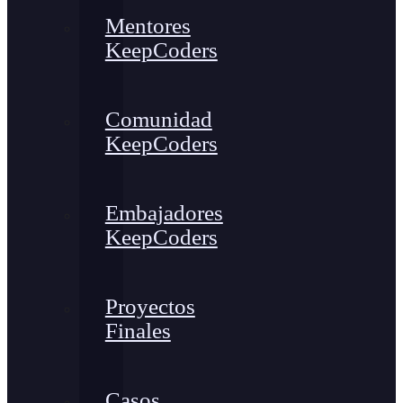
Mentores
KeepCoders
Comunidad
KeepCoders
Embajadores
KeepCoders
Proyectos
Finales
Casos