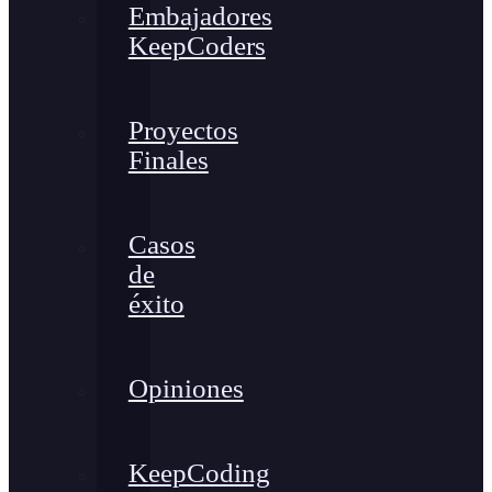
Embajadores
KeepCoders
Proyectos
Finales
Casos
de
éxito
Opiniones
KeepCoding