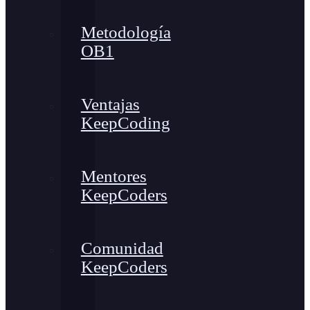
Metodología
OB1
Ventajas
KeepCoding
Mentores
KeepCoders
Comunidad
KeepCoders