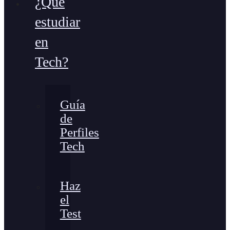
¿Qué
estudiar
en
Tech?
Guía
de
Perfiles
Tech
Haz
el
Test