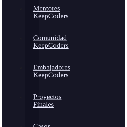
Mentores
KeepCoders
Comunidad
KeepCoders
Embajadores
KeepCoders
Proyectos
Finales
Casos