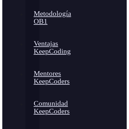
Metodología
OB1
Ventajas
KeepCoding
Mentores
KeepCoders
Comunidad
KeepCoders