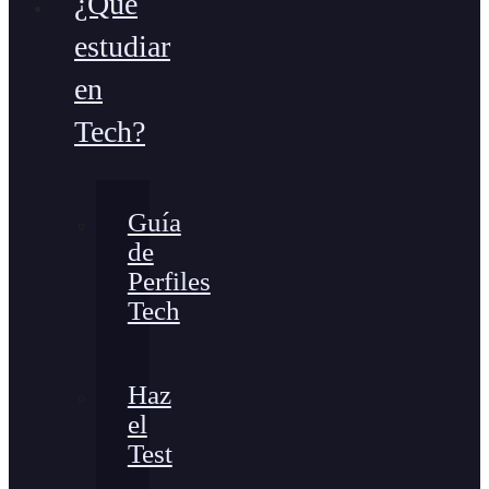
¿Qué
estudiar
en
Tech?
Guía
de
Perfiles
Tech
Haz
el
Test