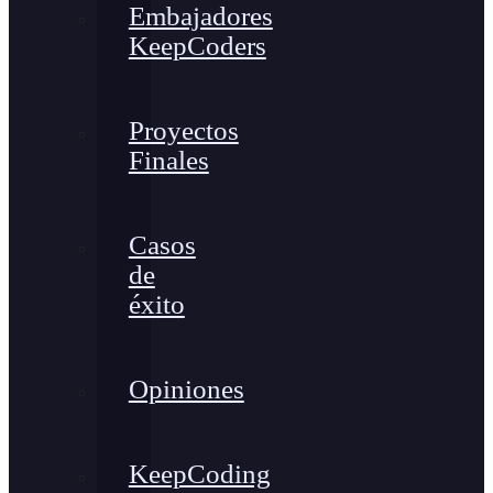
Embajadores
KeepCoders
Proyectos
Finales
Casos
de
éxito
Opiniones
KeepCoding