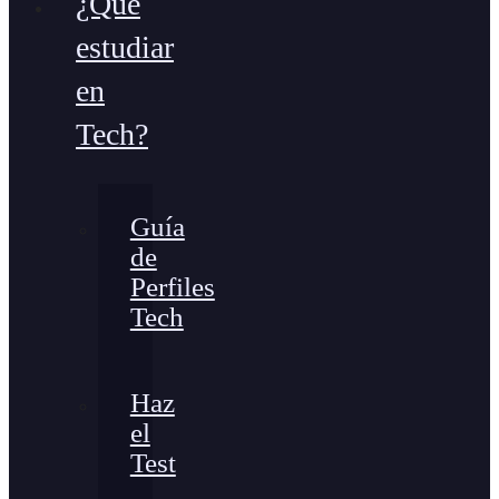
¿Qué
estudiar
en
Tech?
Guía
de
Perfiles
Tech
Haz
el
Test