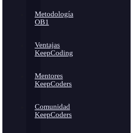
Metodología
OB1
Ventajas
KeepCoding
Mentores
KeepCoders
Comunidad
KeepCoders