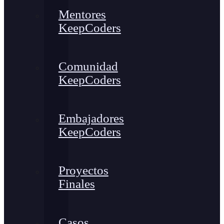
Mentores
KeepCoders
Comunidad
KeepCoders
Embajadores
KeepCoders
Proyectos
Finales
Casos