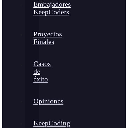
Embajadores
KeepCoders
Proyectos
Finales
Casos
de
éxito
Opiniones
KeepCoding