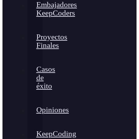
Embajadores
KeepCoders
Proyectos
Finales
Casos
de
éxito
Opiniones
KeepCoding