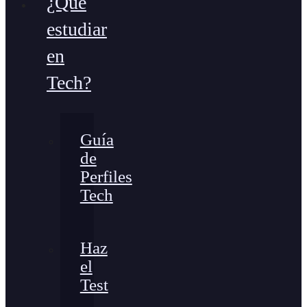
¿Qué
estudiar
en
Tech?
Guía
de
Perfiles
Tech
Haz
el
Test