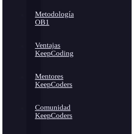
Metodología
OB1
Ventajas
KeepCoding
Mentores
KeepCoders
Comunidad
KeepCoders