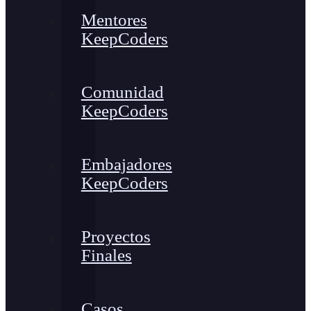
Mentores
KeepCoders
Comunidad
KeepCoders
Embajadores
KeepCoders
Proyectos
Finales
Casos