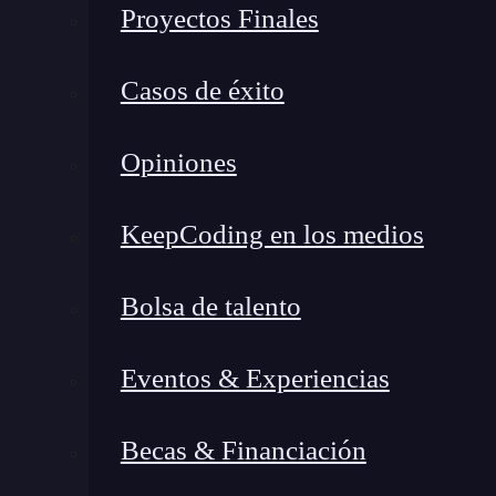
Proyectos Finales
Casos de éxito
Opiniones
KeepCoding en los medios
Bolsa de talento
Eventos & Experiencias
La celda
Becas & Financiación
En primer lugar, te vamos a hablar acerca de lo