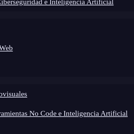
erseguridad e Inteligencia Artificial
 Web
foco en el desarrollo de talento y el análisis del sector
o evolucionan las tecnologías, qué competencias demanda el
 el entorno tech.
ovisuales
mientas No Code e Inteligencia Artificial
no de los conceptos más importantes que deberías