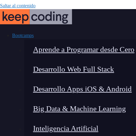
Saltar al contenido
Bootcamps
Aprende a Programar desde Cero
Desarrollo Web Full Stack
Elementos d
Desarrollo Apps iOS & Android
Big Data & Machine Learning
Inteligencia Artificial
Montana Martín López
|
Última