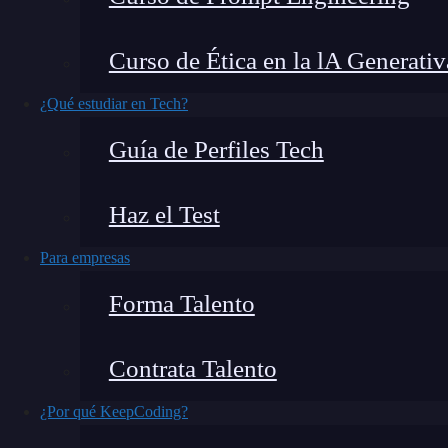
aprender
cuando te adentrar en el mundo del
an
Los elementos son los que hacen que las funcio
Curso de Ética en la lA Generativ
que los conozcas.
¿Qué estudiar en Tech?
Así pues, a continuación te hablaremos acerca d
Guía de Perfiles Tech
Haz el Test
🔴 ¿Quieres entrar de l
Para empresas
Descubre el Bootcamp en Marketing Di
Forma Talento
formación más completa del me
👉 Prueba gratis el Bootcamp en Marketi
Contrata Talento
¿Por qué KeepCoding?
¿Qué encontrarás en este post?