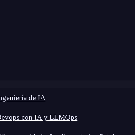
e
»
Blog
»
Elementos de las funciones en Excel
geniería de IA
Devops con IA y LLMOps