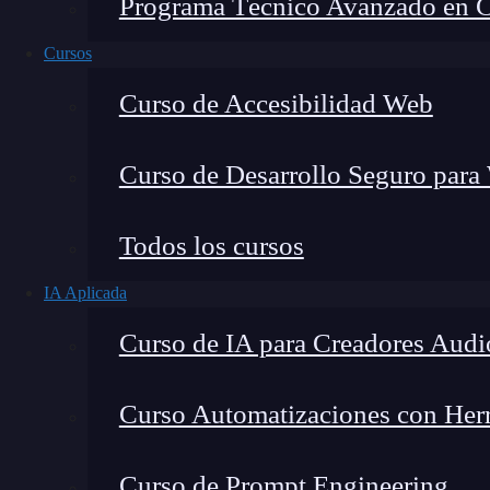
Programa Técnico Avanzado en Cib
Cursos
Curso de Accesibilidad Web
Curso de Desarrollo Seguro para
Montana Martín López
Todos los cursos
Especialista en tecnología y formación digital, con 
IA Aplicada
tecnológico. Mi trabajo se centra en entender cóm
mercado y cómo se produce la transición real hacia
Curso de IA para Creadores Audi
Curso Automatizaciones con Herra
Los elementos de las funciones en Excel son u
Curso de Prompt Engineering