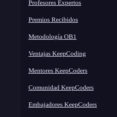
Profesores Expertos
Premios Recibidos
Elementos de las funciones en Excel
La celda
Metodología OB1
Argumento de la función
Estructura de una función
Ventajas KeepCoding
¿Qué puedes hacer ahora?
Elementos de las funciones e
Mentores KeepCoders
Los elementos de las funciones en
Excel
sobre 
Comunidad KeepCoders
existe detrás de la función, así como el elemen
la siguiente imagen, en esta ocasión te habla
Embajadores KeepCoders
fórmulas, además de los argumentos de la f