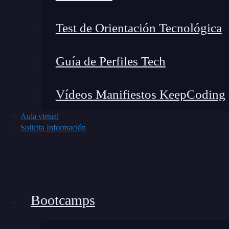
necesitará incorporar 3 variables o criterios de
valor que queremos que se devuelva si se cumpl
Test de Orientación Tecnológica
la condición.
Estructura de una función
Guía de Perfiles Tech
Ahora que conoces los elementos, podemos habl
Vídeos Manifiestos KeepCoding
general la constituyen 3 elementos:
la introduc
Aula virtual
generación de resultados.
Cada uno de ellos se
Solicita Información
En primer lugar, encontramos la introducc
que son: la prueba lógica, el valor si es ver
En segundo lugar, podemos ver la función
veremos que el objetivo es evaluar una 
Bootcamps
qué es lo que quieres que ocurra en caso d