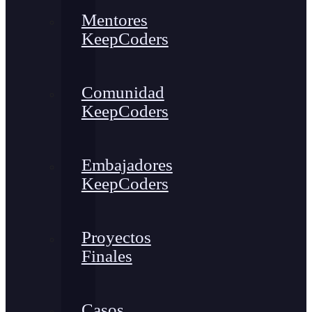
Mentores
KeepCoders
Comunidad
KeepCoders
Embajadores
KeepCoders
Proyectos
Finales
Casos