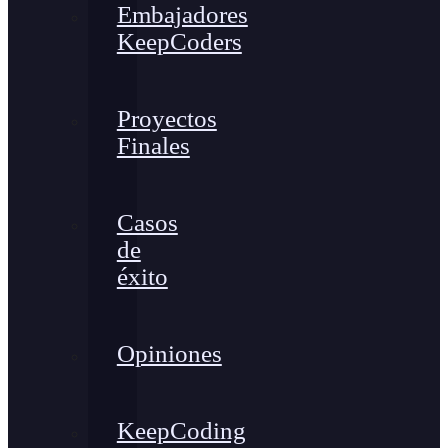
Embajadores
KeepCoders
Proyectos
Finales
Casos
de
éxito
Opiniones
KeepCoding