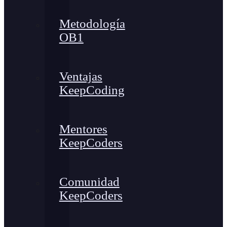
Metodología
OB1
Ventajas
KeepCoding
Mentores
KeepCoders
Comunidad
KeepCoders