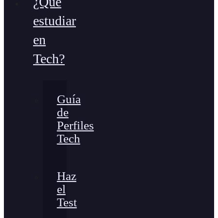
¿Qué
estudiar
en
Tech?
Guía
de
Perfiles
Tech
Haz
el
Test