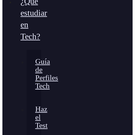
¿Qué
estudiar
en
Tech?
Guía
de
Perfiles
Tech
Haz
el
Test