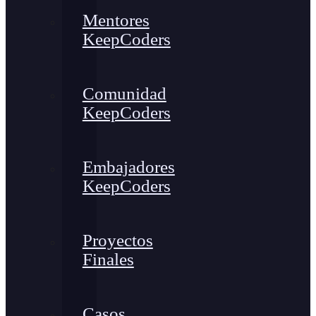
Mentores
KeepCoders
Comunidad
KeepCoders
Embajadores
KeepCoders
Proyectos
Finales
Casos