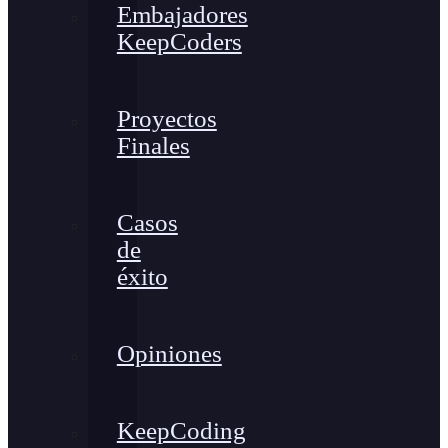
Embajadores
KeepCoders
Proyectos
Finales
Casos
de
éxito
Opiniones
KeepCoding