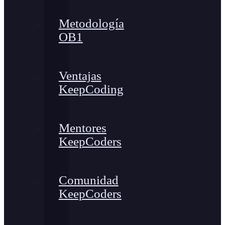
Metodología
OB1
Ventajas
KeepCoding
Mentores
KeepCoders
Comunidad
KeepCoders