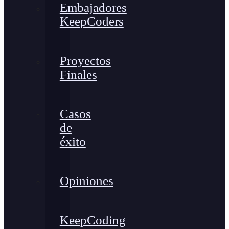
Embajadores
KeepCoders
Proyectos
Finales
Casos
de
éxito
Opiniones
KeepCoding