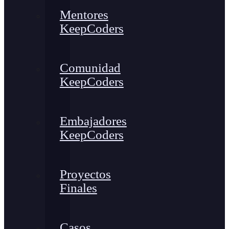
Mentores
KeepCoders
Comunidad
KeepCoders
Embajadores
KeepCoders
Proyectos
Finales
Casos