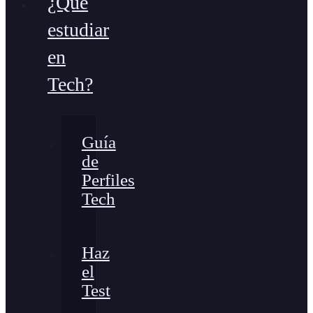
¿Qué
estudiar
en
Tech?
Guía
de
Perfiles
Tech
Haz
el
Test