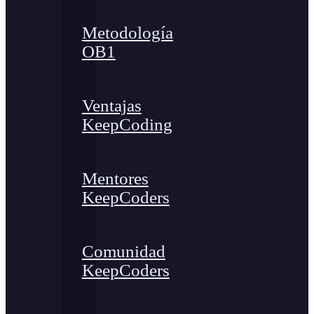
Metodología
OB1
Ventajas
KeepCoding
Mentores
KeepCoders
Comunidad
KeepCoders