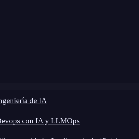
odificación:
5 de diciembre de 2024 |
Tiempo de
»
Figma y la gestión de feedback en el proceso de diseño
geniería de IA
Devops con IA y LLMOps