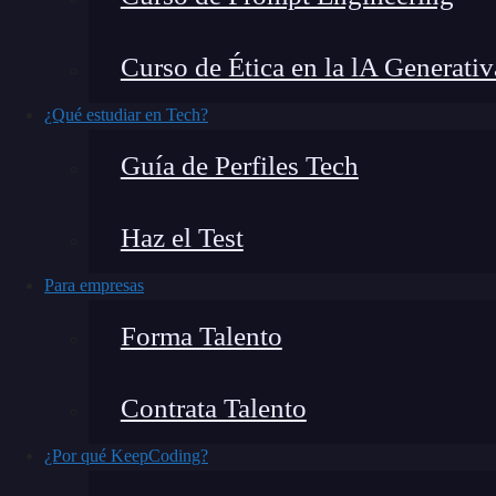
El diseño es un mundo en constante evolución, 
Curso de Ética en la lA Generativ
funcionalidad y la estética se fusiona con la
usa
usuario excepcionales, es fundamental recibir
f
¿Qué estudiar en Tech?
exploraremos cómo
Figma
, una
herramienta
líd
Guía de Perfiles Tech
gestión de
feedback
en el proceso de diseño de 
Haz el Test
Para empresas
Forma Talento
Contrata Talento
¿Por qué KeepCoding?