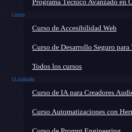
Programa Técnico Avanzado en Cib
Cursos
Curso de Accesibilidad Web
Curso de Desarrollo Seguro para
Todos los cursos
IA Aplicada
Lucia Gómez Salgado
Curso de IA para Creadores Audi
Contribuyo a acercar la realidad del sector tecno
visión de mercado y experiencia directa en proces
Curso Automatizaciones con Herra
Curso de Prompt Engineering