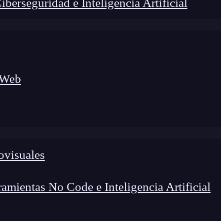
erseguridad e Inteligencia Artificial
 Web
ovisuales
lógico a nuevos profesionales, combinando conocimiento práctico,
os de transformación profesional.
mientas No Code e Inteligencia Artificial