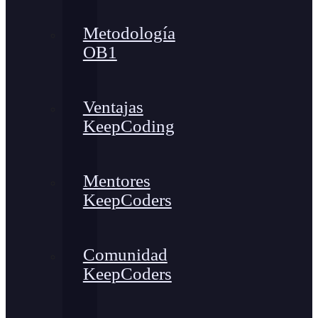
Metodología
OB1
Ventajas
KeepCoding
Mentores
KeepCoders
Comunidad
KeepCoders