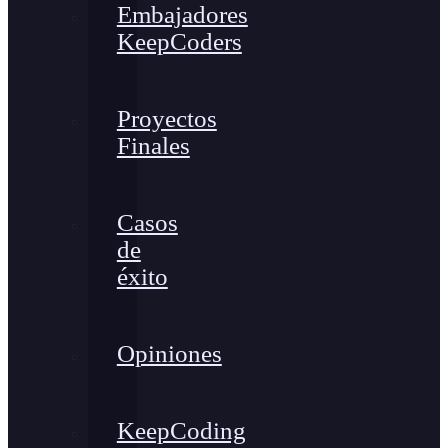
Embajadores
KeepCoders
Proyectos
Finales
Casos
de
éxito
Opiniones
KeepCoding