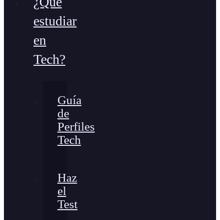
¿Qué
estudiar
en
Tech?
Guía
de
Perfiles
Tech
Haz
el
Test