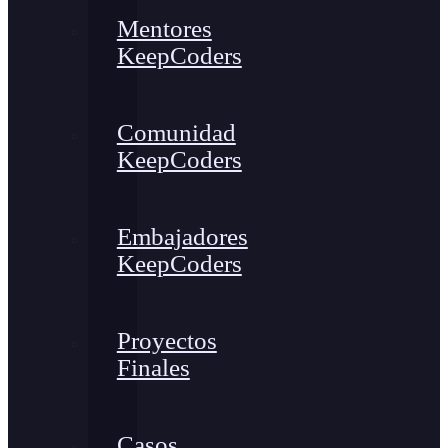
Mentores
KeepCoders
Comunidad
KeepCoders
Embajadores
KeepCoders
Proyectos
Finales
Casos