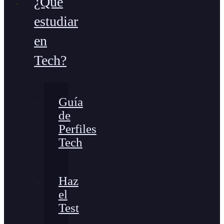
¿Qué
estudiar
en
Tech?
Guía
de
Perfiles
Tech
Haz
el
Test