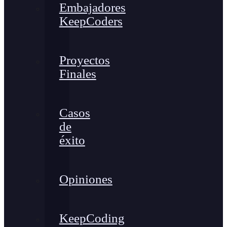
Embajadores
KeepCoders
Proyectos
Finales
Casos
de
éxito
Opiniones
KeepCoding