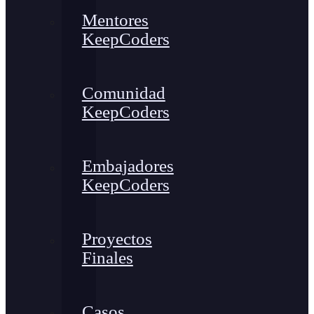
Mentores
KeepCoders
Comunidad
KeepCoders
Embajadores
KeepCoders
Proyectos
Finales
Casos