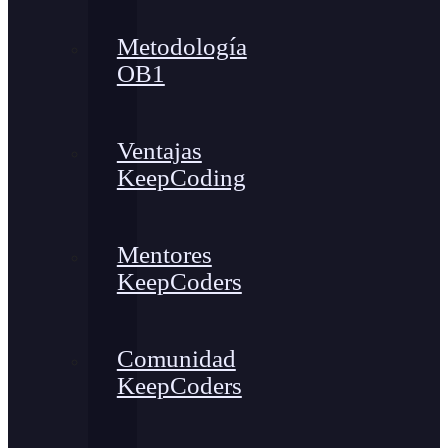
Metodología
OB1
Ventajas
KeepCoding
Mentores
KeepCoders
Comunidad
KeepCoders