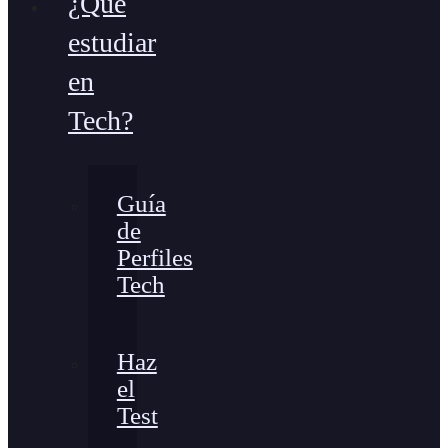
¿Qué
estudiar
en
Tech?
Guía
de
Perfiles
Tech
Haz
el
Test