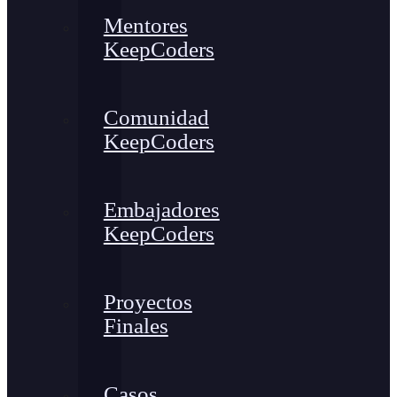
Mentores
KeepCoders
Comunidad
KeepCoders
Embajadores
KeepCoders
Proyectos
Finales
Casos