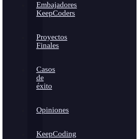
Embajadores
KeepCoders
Proyectos
Finales
Casos
de
éxito
Opiniones
KeepCoding