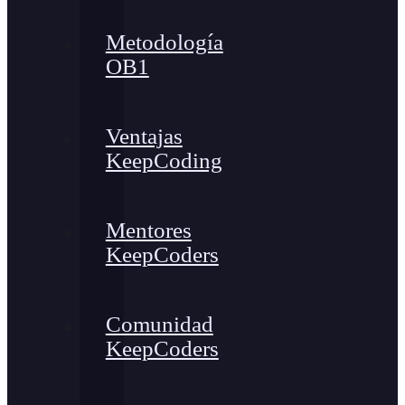
Metodología
OB1
Ventajas
KeepCoding
Mentores
KeepCoders
Comunidad
KeepCoders