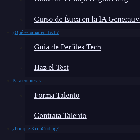
La plataforma
Compute Engine
se refiere a u
Curso de Ética en la lA Generativ
donde el usuario tiene la posibilidad de
ejecuta
esta
herramienta
es de gran relevancia para l
¿Qué estudiar en Tech?
debido a sus funciones y a su integración con
s
Guía de Perfiles Tech
Linux.
Haz el Test
En este artículo podrás
aprender
acerca de 5 de 
conocer más en detalle la plataforma de Co
Para empresas
proyectos.
Forma Talento
¿Qué encontrarás en este post?
Contrata Talento
¿Por qué KeepCoding?
Máquina Virtual