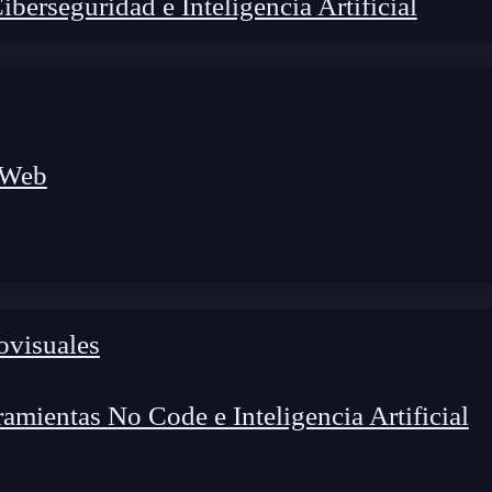
erseguridad e Inteligencia Artificial
 Web
ovisuales
lógico a nuevos profesionales, combinando conocimiento práctico,
os de transformación profesional.
mientas No Code e Inteligencia Artificial