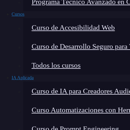
Programa Técnico Avanzado en Cib
Cursos
Curso de Accesibilidad Web
Curso de Desarrollo Seguro para
Todos los cursos
IA Aplicada
Lucia Gómez Salgado
Curso de IA para Creadores Audi
Contribuyo a acercar la realidad del sector tecno
visión de mercado y experiencia directa en proces
Curso Automatizaciones con Herra
Curso de Prompt Engineering