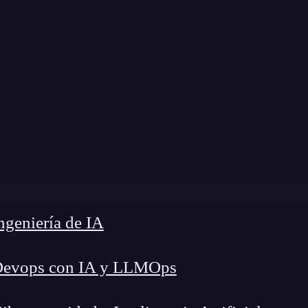
modificación:
24 de febrero de 2025 |
Tiempo de 
losario Compute Engine: 5 conceptos clave para entender
geniería de IA
Devops con IA y LLMOps