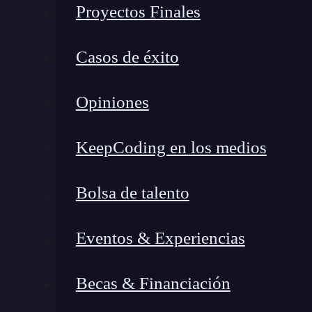
Proyectos Finales
Si te interesa seguir aprendiendo acerca de est
profundidad
qué son las máquinas virtuales 
Casos de éxito
Plantillas de instancia
Opiniones
Las plantillas de instancia son otro de los con
debido a que se trata del recurso que
se utiliz
KeepCoding en los medios
de instancias administrados
. Estas plantillas
máquinas virtuales
, como, por ejemplo, el ti
Bolsa de talento
etiquetas, los metadatos y discos de arranques, 
Eventos & Experiencias
Cuentas de servicio
Becas & Financiación
El siguiente de los términos importantes para 
son más que un
tipo especial de cuenta que, 