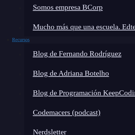
carga de trabajo de procesamiento
. Pueden a
Somos empresa BCorp
sea por cuentas nuevas o predeterminadas).
Mucho más que una escuela. Edte
Recursos
🔴 ¿Quieres entrar de lleno 
Blog de Fernando Rodríguez
Descubre el DevOps & Cloud Computi
Blog de Adriana Botelho
formación más completa del me
👉 Prueba gratis el Bootcamp en 
Blog de Programación KeepCodi
Codemacers (podcast)
Profundiza más acerca de este elemento a travé
cuentas de servicio en Compute Engine y cuál
Nerdsletter