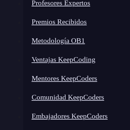
Profesores Expertos
Plantillas de instancia
Cuentas de servicio
Premios Recibidos
Grupos de instancia
IaaS
Metodología OB1
¿Cuál es el siguiente paso?
Máquina Virtual
Ventajas KeepCoding
Una máquina virtual (VM) es un
software
que
Mentores KeepCoders
programas como un ordenador real.
A pesar 
su propia CPU, interfaz de
red
, almacenamiento
Comunidad KeepCoders
máquina virtual de sistema y máquina virtual 
ejecutadas por Compute Engine,
por lo que e
Embajadores KeepCoders
importancia para el uso de la plataforma.