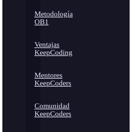
Metodología
OB1
Ventajas
KeepCoding
Mentores
KeepCoders
Comunidad
KeepCoders