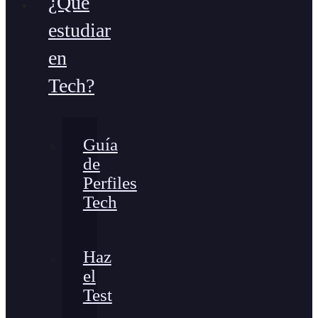
¿Qué
estudiar
en
Tech?
Guía
de
Perfiles
Tech
Haz
el
Test