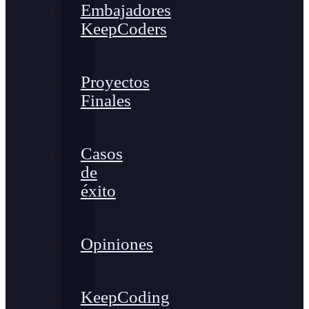
Embajadores
KeepCoders
Proyectos
Finales
Casos
de
éxito
Opiniones
KeepCoding