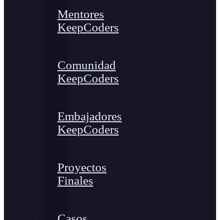
Mentores
KeepCoders
Comunidad
KeepCoders
Embajadores
KeepCoders
Proyectos
Finales
Casos