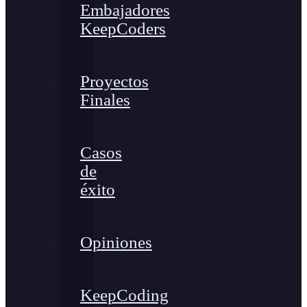
Embajadores
KeepCoders
Proyectos
Finales
Casos
de
éxito
Opiniones
KeepCoding