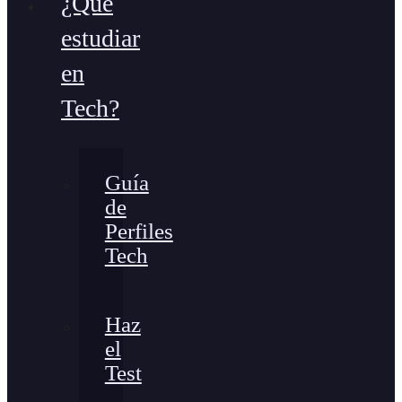
¿Qué
estudiar
en
Tech?
Guía
de
Perfiles
Tech
Haz
el
Test