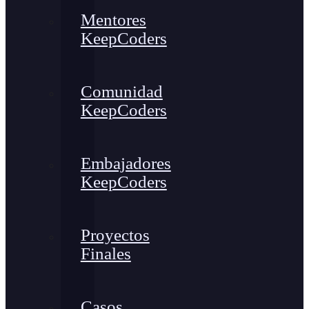
Mentores
KeepCoders
Comunidad
KeepCoders
Embajadores
KeepCoders
Proyectos
Finales
Casos