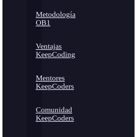
Metodología
OB1
Ventajas
KeepCoding
Mentores
KeepCoders
Comunidad
KeepCoders