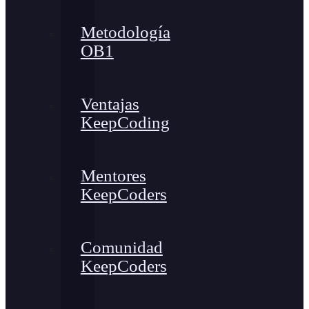
Metodología
OB1
Ventajas
KeepCoding
Mentores
KeepCoders
Comunidad
KeepCoders