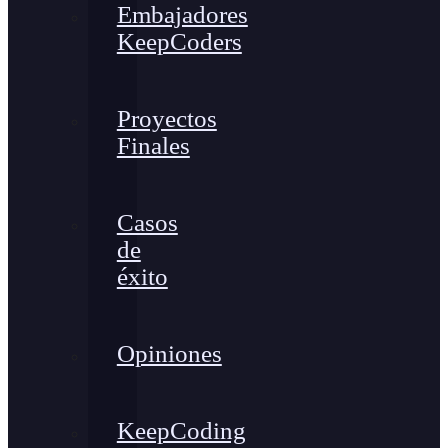
Embajadores
KeepCoders
Proyectos
Finales
Casos
de
éxito
Opiniones
KeepCoding