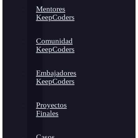
Mentores
KeepCoders
Comunidad
KeepCoders
Embajadores
KeepCoders
Proyectos
Finales
Casos