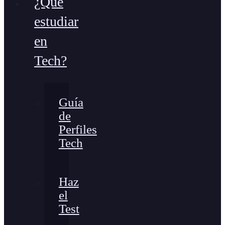
¿Qué
estudiar
en
Tech?
Guía
de
Perfiles
Tech
Haz
el
Test