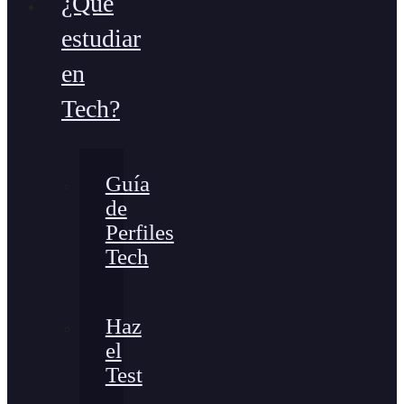
¿Qué
estudiar
en
Tech?
Guía
de
Perfiles
Tech
Haz
el
Test