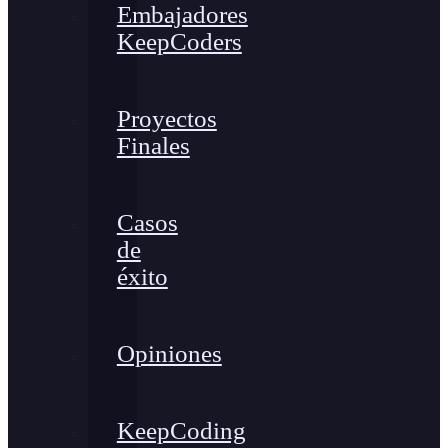
Embajadores
KeepCoders
Proyectos
Finales
Casos
de
éxito
Opiniones
KeepCoding