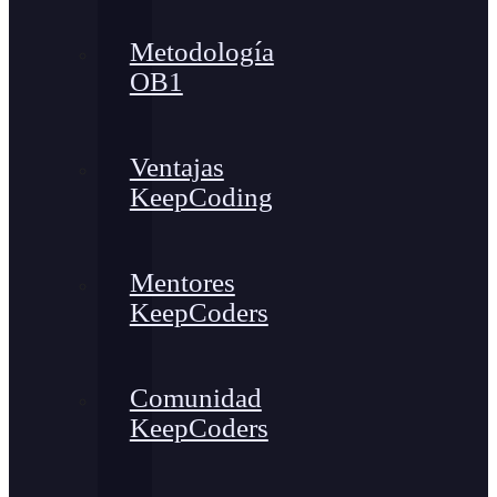
Metodología
OB1
Ventajas
KeepCoding
Mentores
KeepCoders
Comunidad
KeepCoders