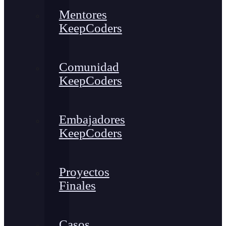
Mentores
KeepCoders
Comunidad
KeepCoders
Embajadores
KeepCoders
Proyectos
Finales
Casos