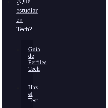
¿Qué
estudiar
en
Tech?
Guía
de
Perfiles
Tech
Haz
el
Test