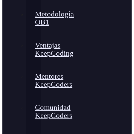
Metodología
OB1
Ventajas
KeepCoding
Mentores
KeepCoders
Comunidad
KeepCoders