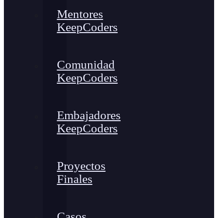
Mentores
KeepCoders
Comunidad
KeepCoders
Embajadores
KeepCoders
Proyectos
Finales
Casos