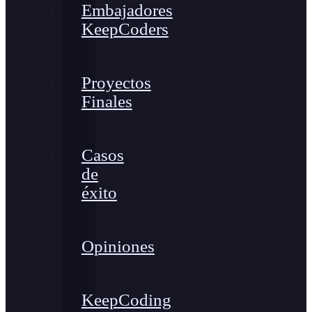
Embajadores
KeepCoders
Proyectos
Finales
Casos
de
éxito
Opiniones
KeepCoding