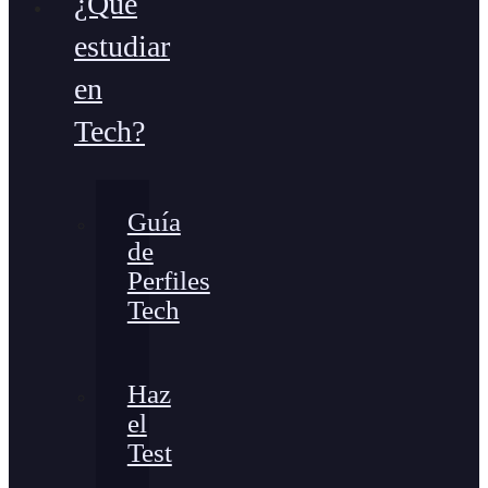
¿Qué
estudiar
en
Tech?
Guía
de
Perfiles
Tech
Haz
el
Test