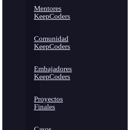
Mentores
KeepCoders
Comunidad
KeepCoders
Embajadores
KeepCoders
Proyectos
Finales
Casos