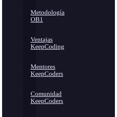
Metodología
OB1
Ventajas
KeepCoding
Mentores
KeepCoders
Comunidad
KeepCoders