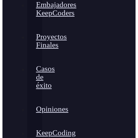
Embajadores
KeepCoders
Proyectos
Finales
Casos
de
éxito
Opiniones
KeepCoding