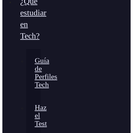
¿Qué
estudiar
en
Tech?
Guía
de
Perfiles
Tech
Haz
el
Test