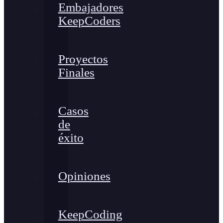
Embajadores
KeepCoders
Proyectos
Finales
Casos
de
éxito
Opiniones
KeepCoding