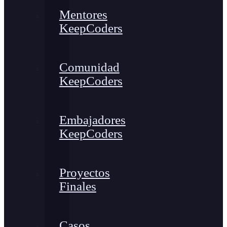
Mentores
KeepCoders
Comunidad
KeepCoders
Embajadores
KeepCoders
Proyectos
Finales
Casos