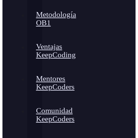
Metodología
OB1
Ventajas
KeepCoding
Mentores
KeepCoders
Comunidad
KeepCoders