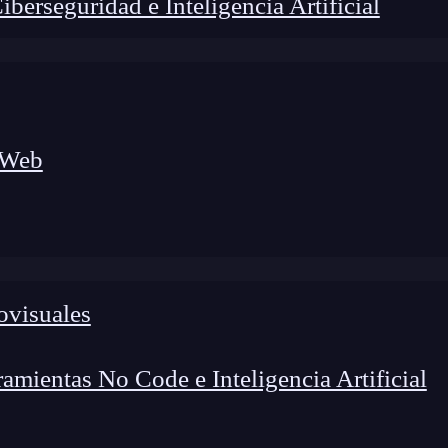
erseguridad e Inteligencia Artificial
 Web
foco en el desarrollo de talento y el análisis del sector
o evolucionan las tecnologías, qué competencias demanda el
 el entorno tech.
ovisuales
mientas No Code e Inteligencia Artificial
ndes retos para los
Data Scientist
ha sido el de ser