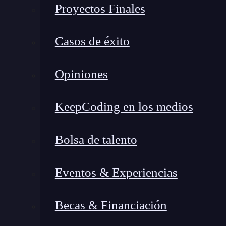
Proyectos Finales
Ahora bien, cuando se hace referencia a
las he
serie de arquitecturas instauradas por los p
Casos de éxito
compartiremos algunos conceptos clave en arqu
sobre los proveedores de servicios Cloud más ut
Opiniones
Conceptos clave en arquitec
KeepCoding en los medios
En primer instancia, te mostramos algunos de l
arquitectura Cloud efectiva
y que, por tanto,
Bolsa de talento
Región:
se refiere al
área global de agru
Eventos & Experiencias
ser por continente.
Zone
:
aquí podrás contar con el
área loca
Becas & Financiación
simplemente, suelen estar numeradas.