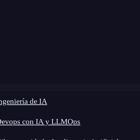
e
»
Blog
»
Herramientas de Big Data en la nube
geniería de IA
Devops con IA y LLMOps