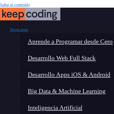
Saltar al contenido
Bootcamps
Aprende a Programar desde Cero
Desarrollo Web Full Stack
Herramienta
Desarrollo Apps iOS & Android
Big Data & Machine Learning
Inteligencia Artificial
Montana Martín López
|
Últim