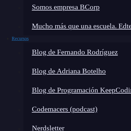
Subnet:
subred de IP’s o subdivisión lógi
Somos empresa BCorp
acostumbra a tener un
rango
de IPs con 
son accesibles desde internet por defecto, 
Mucho más que una escuela. Edte
Grupos de seguridad/firewalls:
estas con
puerto específico que las define en cada V
Recursos
Virtual Private Cloud:
un VPC es un
con
Blog de Fernando Rodríguez
por demanda al interior de un ambient
aislamiento entre los diferentes usuarios o
Blog de Adriana Botelho
aislamiento entre un CPV y los demás usua
utilización de una subred IP y un meca
Blog de Programación KeepCodi
Instance:
en este caso, podrás contar con
un SO específico.
Codemacers (podcast)
Proveedores de servicios Clo
Nerdsletter