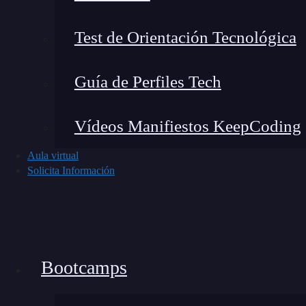
Si hablamos de forma más específica, las he
Test de Orientación Tecnológica
servicios Cloud y sus proveedores.
Por ello, 
de servicios Cloud y sus principales funciones
nube:
Guía de Perfiles Tech
AWS (Amazon Web Services) EMR (Ela
Vídeos Manifiestos KeepCoding
ejecución sencilla de trabajo del Big Da
Aula virtual
un determinado Hadoop hospedado en la nu
Solicita Información
directo sobre el
hardware
que se levanta
GCP (Google Cloud Computing) Datap
muy parecido al EMR, pero con
menos co
sistema operativo
donde ejecutas Hadoop. 
Bootcamps
automatizado y totalmente gestionado.
ecosistema del mundo de la
inteligencia art