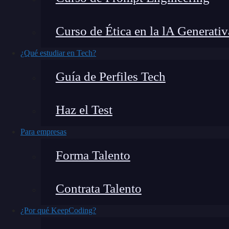
capaces de elegir las características adecua
herramientas de Big Data en la nube forman part
Curso de Ética en la lA Generativ
encontrar automáticamente el valor de los mac
¿Qué estudiar en Tech?
disponibles.
Guía de Perfiles Tech
En este post, hablaremos de esta importancia e
escalabilidad, resiliencia y otros. El propósito 
Haz el Test
proveedores principales de servicios que fo
Para empresas
nube.
Forma Talento
¿Qué encontrarás en este post?
Contrata Talento
¿Por qué KeepCoding?
¿Cuáles son las herramientas de Big Data en la nube?