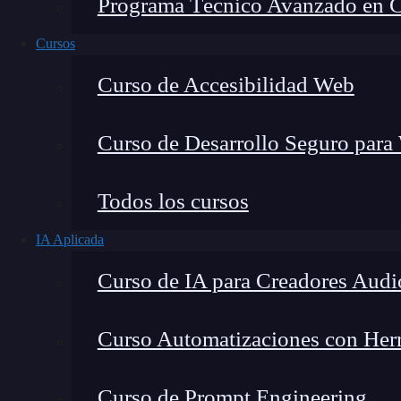
Programa Técnico Avanzado en Cib
Cursos
Curso de Accesibilidad Web
Curso de Desarrollo Seguro para
Montana Martín López
Todos los cursos
Especialista en tecnología y formación digital, con 
IA Aplicada
tecnológico. Mi trabajo se centra en entender cóm
mercado y cómo se produce la transición real hacia
Curso de IA para Creadores Audi
Curso Automatizaciones con Herra
Desde la aparición del Big Data, uno de los
gra
Curso de Prompt Engineering