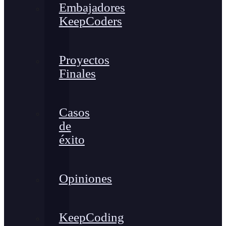
Embajadores
KeepCoders
Proyectos
Finales
Casos
de
éxito
Opiniones
KeepCoding