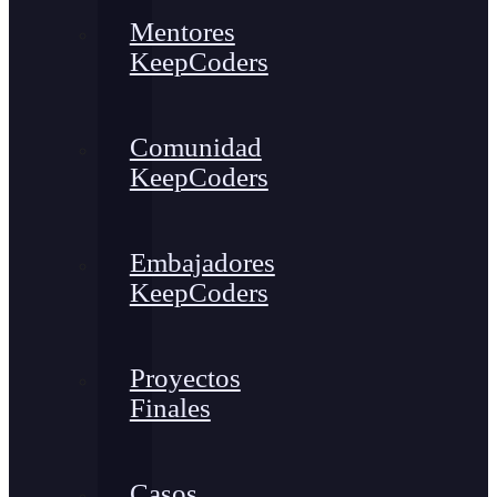
Mentores
KeepCoders
Comunidad
KeepCoders
Embajadores
KeepCoders
Proyectos
Finales
Casos