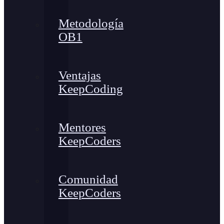
Metodología
OB1
Ventajas
KeepCoding
Mentores
KeepCoders
Comunidad
KeepCoders