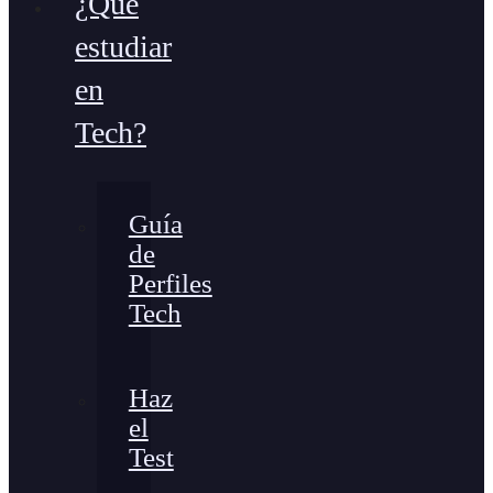
¿Qué
estudiar
en
Tech?
Guía
de
Perfiles
Tech
Haz
el
Test