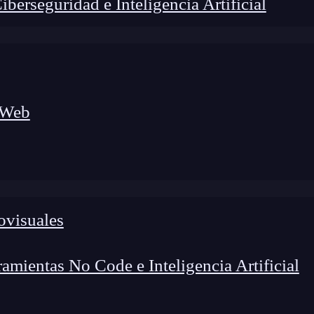
erseguridad e Inteligencia Artificial
 Web
lógico a nuevos profesionales, combinando conocimiento práctico,
os de transformación profesional.
ovisuales
mientas No Code e Inteligencia Artificial
sintaxis de muchos lenguajes de
programación
, pues