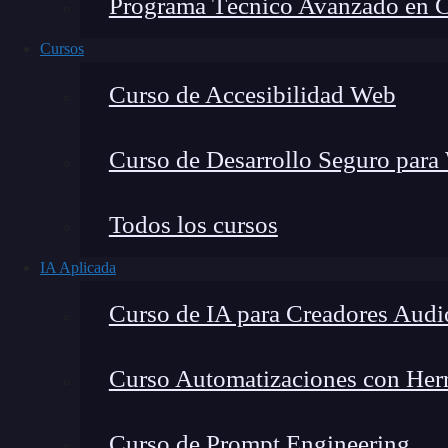
Programa Técnico Avanzado en Cib
Cursos
Curso de Accesibilidad Web
Curso de Desarrollo Seguro para
Lucia Gómez Salgado
Todos los cursos
Contribuyo a acercar la realidad del sector tecno
IA Aplicada
visión de mercado y experiencia directa en proces
Curso de IA para Creadores Audi
Curso Automatizaciones con Herra
Las variables son una parte fundamental de la 
Curso de Prompt Engineering