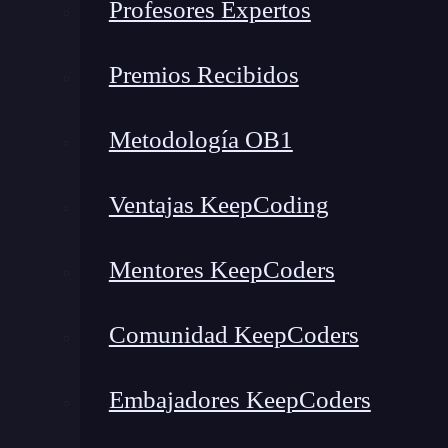
Profesores Expertos
const.
¿Por qué existen tres maneras y no solo una? 
Premios Recibidos
determinar un comportamiento diferente.
En
forma en la que hemos decidido programar.
Metodología OB1
Entonces, por ejemplo, un
desarrollador web
qu
Ventajas KeepCoding
medio de anidar funciones independientes,
uti
preferida.
Esto se debe a que esta lógica requie
Mentores KeepCoders
muten con el paso de las líneas. Esto, además, p
sobre el comportamiento de la variable a futur
Comunidad KeepCoders
cualquier desarrollador web agradecerá.
Embajadores KeepCoders
¿Cuándo usar entonces una variable declarada
recomendamos que utilices esta palabra clave
c