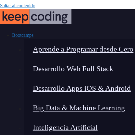
Saltar al contenido
Bootcamps
Aprende a Programar desde Cero
Desarrollo Web Full Stack
¿Qué es el 
Desarrollo Apps iOS & Android
Big Data & Machine Learning
Inteligencia Artificial
Lucia Gómez Salgado
|
Última 