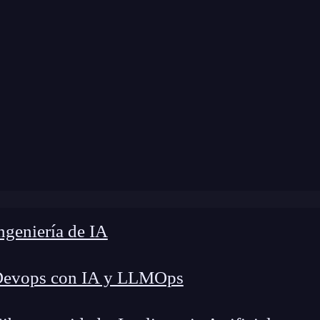
me
»
Blog
»
¿Qué es el hoisting de JavaScript?
geniería de IA
Devops con IA y LLMOps