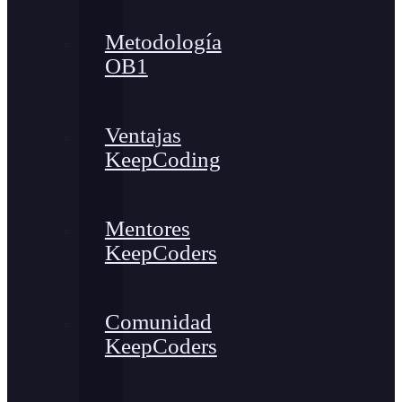
Metodología
OB1
Ventajas
KeepCoding
Mentores
KeepCoders
Comunidad
KeepCoders