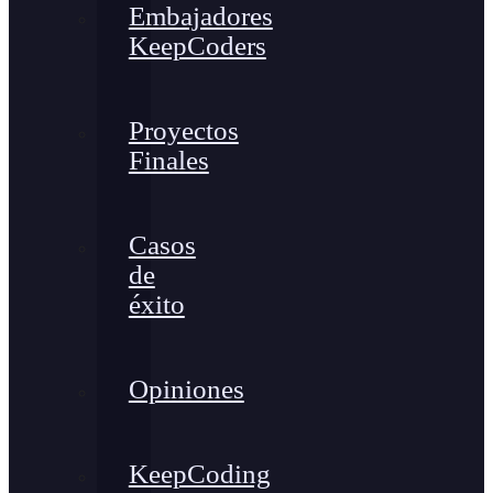
Embajadores
KeepCoders
Proyectos
Finales
Casos
de
éxito
Opiniones
KeepCoding