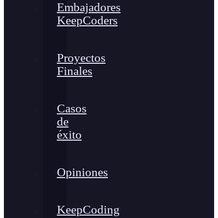
Embajadores
KeepCoders
Proyectos
Finales
Casos
de
éxito
Opiniones
KeepCoding