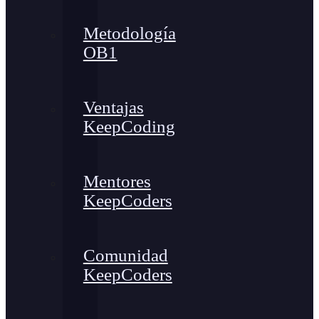
Metodología
OB1
Ventajas
KeepCoding
Mentores
KeepCoders
Comunidad
KeepCoders