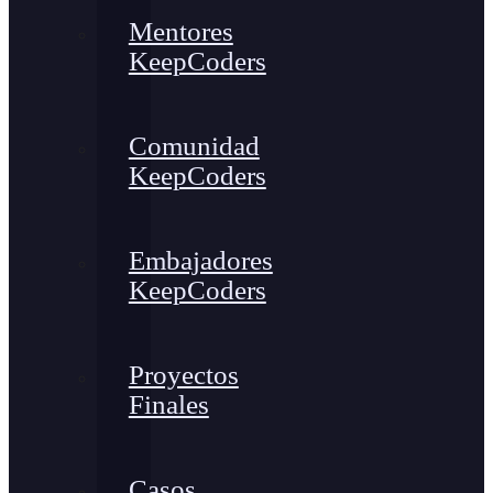
Mentores
KeepCoders
Comunidad
KeepCoders
Embajadores
KeepCoders
Proyectos
Finales
Casos