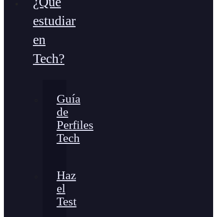
¿Qué
estudiar
en
Tech?
Guía
de
Perfiles
Tech
Haz
el
Test