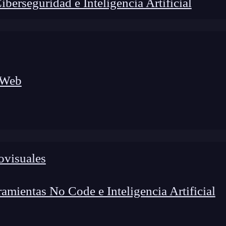
erseguridad e Inteligencia Artificial
 Web
foco en el desarrollo de talento y el análisis del sector
o evolucionan las tecnologías, qué competencias demanda el
 el entorno tech.
ovisuales
mientas No Code e Inteligencia Artificial
guridad
, en qué se diferencian y para qué sirve