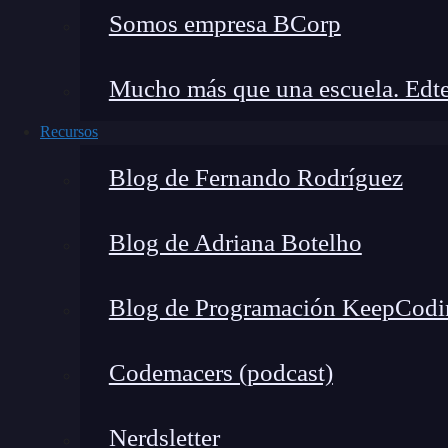
Somos empresa BCorp
🔴 ¿Quieres entrar de l
Mucho más que una escuela. Edte
Descubre el Ciberseguridad Full Stac
Recursos
completa del mercado y
Blog de Fernando Rodríguez
👉 Prueba gratis el Bootcam
Blog de Adriana Botelho
Los fallos pueden encontrarse en cualquier e
hecho, se considera que estos últimos son, final
Blog de Programación KeepCodi
detección de incidentes es una prioridad para e
abarca desde
hacer campañas educativas para
Codemacers (podcast)
vulnerabilidades y
amenazas de día cero
.
Nerdsletter
Brechas de ciberseguridad