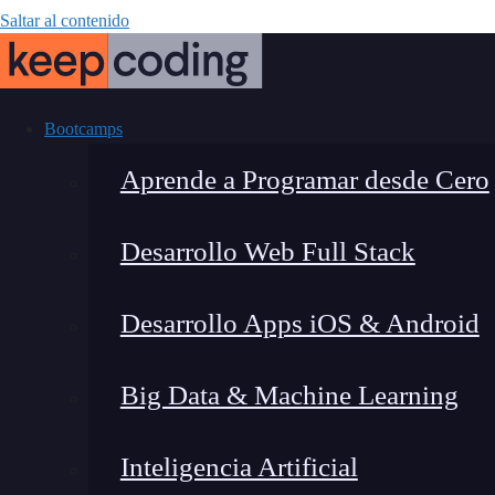
Saltar al contenido
Bootcamps
Aprende a Programar desde Cero
Desarrollo Web Full Stack
Incidentes y 
Desarrollo Apps iOS & Android
Big Data & Machine Learning
Inteligencia Artificial
Montana Martín López
|
Últim