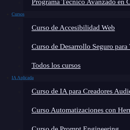
Programa Técnico Avanzado en Cib
Cursos
Curso de Accesibilidad Web
Curso de Desarrollo Seguro para
Montana Martín López
Todos los cursos
Especialista en tecnología y formación digital, con 
IA Aplicada
tecnológico. Mi trabajo se centra en entender cóm
mercado y cómo se produce la transición real hacia
Curso de IA para Creadores Audi
Curso Automatizaciones con Herra
¿Qué son los
incidentes y brechas de
ciberse
Curso de Prompt Engineering