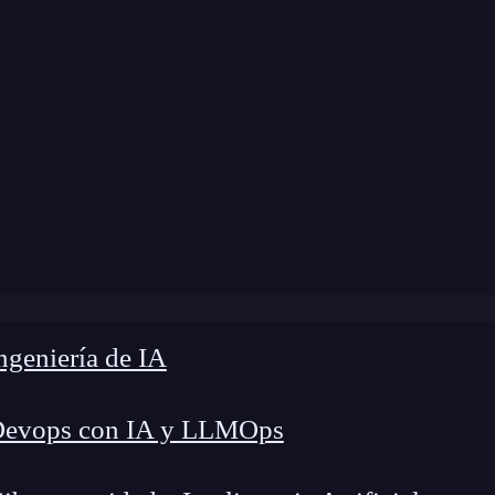
»
Blog
»
Incidentes y brechas de ciberseguridad
geniería de IA
Devops con IA y LLMOps