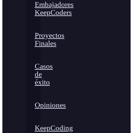
Embajadores
KeepCoders
Proyectos
Finales
Casos
de
éxito
Opiniones
KeepCoding