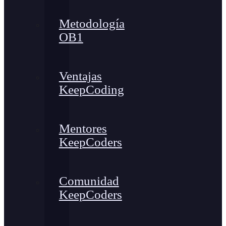
Metodología
OB1
Ventajas
KeepCoding
Mentores
KeepCoders
Comunidad
KeepCoders