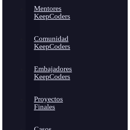
Mentores
KeepCoders
Comunidad
KeepCoders
Embajadores
KeepCoders
Proyectos
Finales
Casos