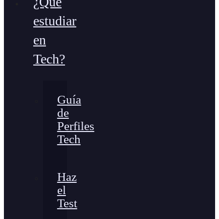
¿Qué
estudiar
en
Tech?
Guía
de
Perfiles
Tech
Haz
el
Test