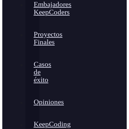
Embajadores
KeepCoders
Proyectos
Finales
Casos
de
éxito
Opiniones
KeepCoding