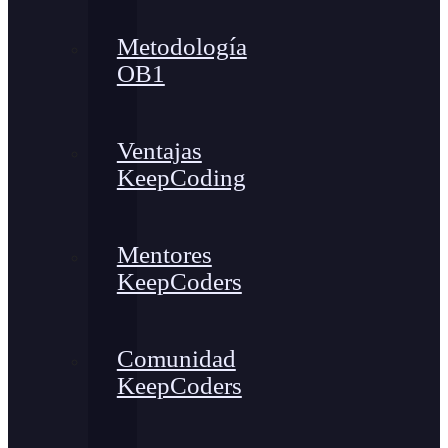
Metodología
OB1
Ventajas
KeepCoding
Mentores
KeepCoders
Comunidad
KeepCoders