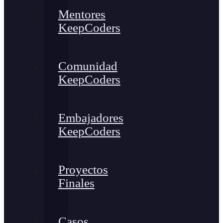
Mentores
KeepCoders
Comunidad
KeepCoders
Embajadores
KeepCoders
Proyectos
Finales
Casos