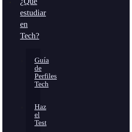
¿Qué
estudiar
en
Tech?
Guía
de
Perfiles
Tech
Haz
el
Test