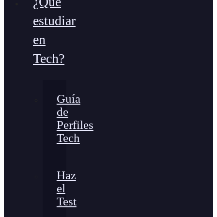
¿Qué
estudiar
en
Tech?
Guía
de
Perfiles
Tech
Haz
el
Test