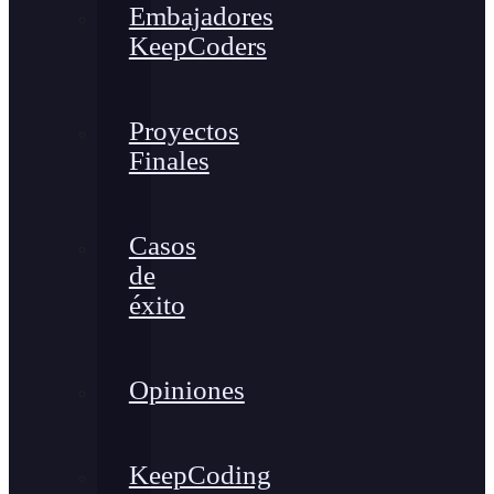
Embajadores
KeepCoders
Proyectos
Finales
Casos
de
éxito
Opiniones
KeepCoding