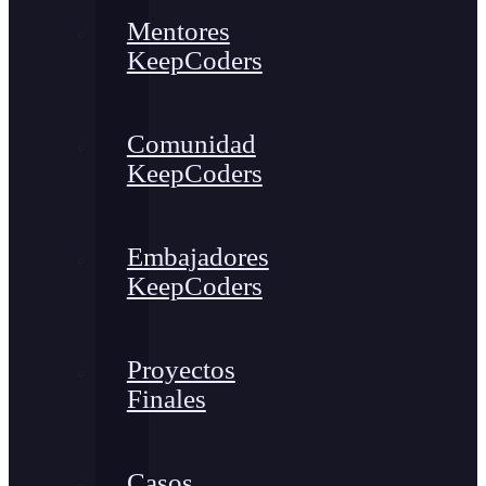
Mentores
KeepCoders
Comunidad
KeepCoders
Embajadores
KeepCoders
Proyectos
Finales
Casos