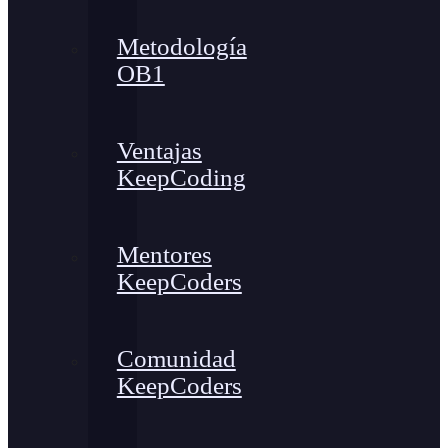
Metodología
OB1
Ventajas
KeepCoding
Mentores
KeepCoders
Comunidad
KeepCoders