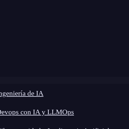
 modificación:
8 de abril de 2024 |
Tiempo de Le
Índices de tablas en bases de datos: cómo y cuándo usarlos
geniería de IA
Devops con IA y LLMOps