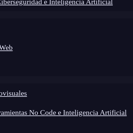
erseguridad e Inteligencia Artificial
 Web
ovisuales
lógico a nuevos profesionales, combinando conocimiento práctico,
os de transformación profesional.
mientas No Code e Inteligencia Artificial