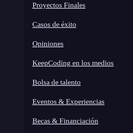
escenarios donde los índices pueden ser útiles:
Proyectos Finales
Cuando tienes consultas que devuelven un 
Casos de éxito
puede localizar rápidamente las filas con l
Cuando ejecutas regularmente operaciones 
Opiniones
columnas utilizadas en la condición JOIN 
Pero ¿qué sucede si abusamos de los índices de
KeepCoding en los medios
que los índices también consumen recursos, t
vez que se insertan, actualizan o eliminan da
Bolsa de talento
también deben actualizarse.
Por tanto, si te
información, tener varios índices puede ralentiz
Eventos & Experiencias
Tipos de índices
Becas & Financiación
Existen varios tipos de índices de tablas en bas