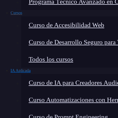
Programa Técnico Avanzado en Cib
Cursos
Curso de Accesibilidad Web
Curso de Desarrollo Seguro para
Todos los cursos
IA Aplicada
Lucia Gómez Salgado
Curso de IA para Creadores Audi
Contribuyo a acercar la realidad del sector tecno
visión de mercado y experiencia directa en proces
Curso Automatizaciones con Herra
Curso de Prompt Engineering