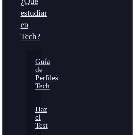
¿Qué
estudiar
en
Tech?
Guía
de
Perfiles
Tech
Haz
el
Test