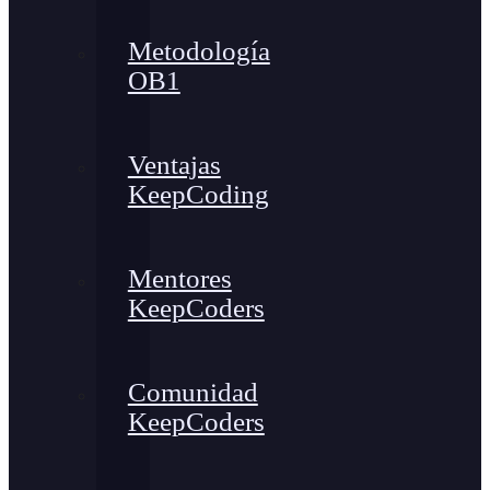
Metodología
OB1
Ventajas
KeepCoding
Mentores
KeepCoders
Comunidad
KeepCoders