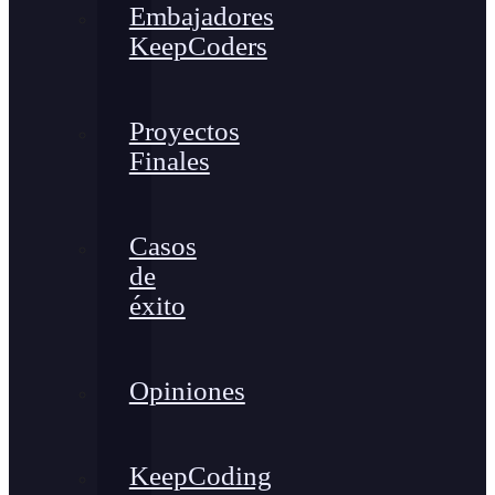
Embajadores
KeepCoders
Proyectos
Finales
Casos
de
éxito
Opiniones
KeepCoding