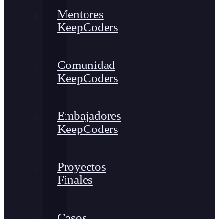
Mentores
KeepCoders
Comunidad
KeepCoders
Embajadores
KeepCoders
Proyectos
Finales
Casos