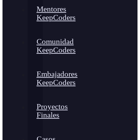
Mentores
KeepCoders
Comunidad
KeepCoders
Embajadores
KeepCoders
Proyectos
Finales
Casos