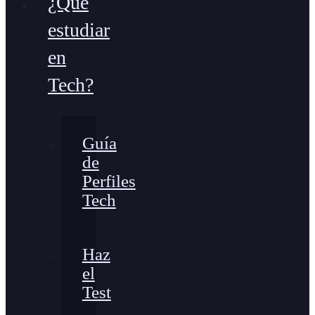
¿Qué
estudiar
en
Tech?
Guía
de
Perfiles
Tech
Haz
el
Test