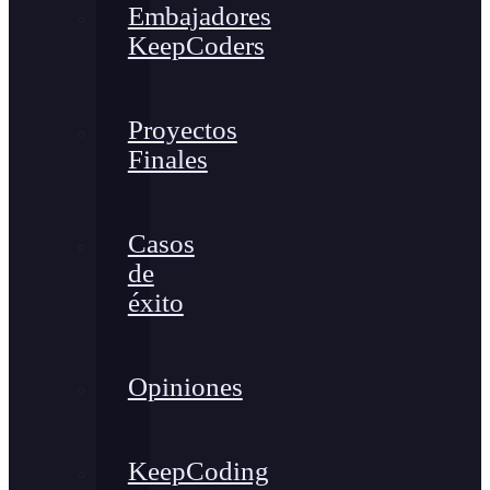
Embajadores
KeepCoders
Proyectos
Finales
Casos
de
éxito
Opiniones
KeepCoding