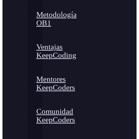
Metodología
OB1
Ventajas
KeepCoding
Mentores
KeepCoders
Comunidad
KeepCoders