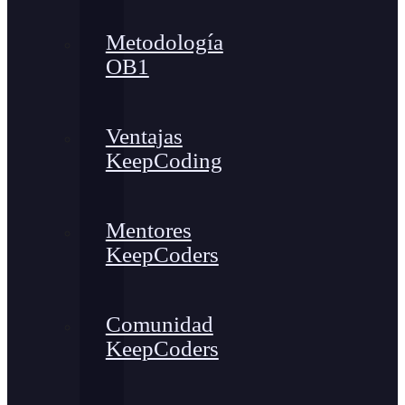
Metodología
OB1
Ventajas
KeepCoding
Mentores
KeepCoders
Comunidad
KeepCoders