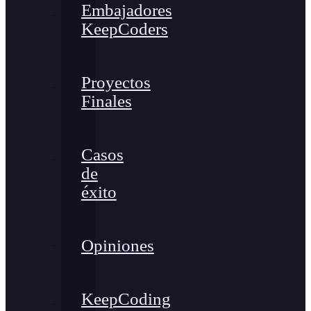
Embajadores
KeepCoders
Proyectos
Finales
Casos
de
éxito
Opiniones
KeepCoding