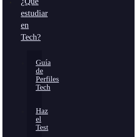
¿Qué
estudiar
en
Tech?
Guía
de
Perfiles
Tech
Haz
el
Test