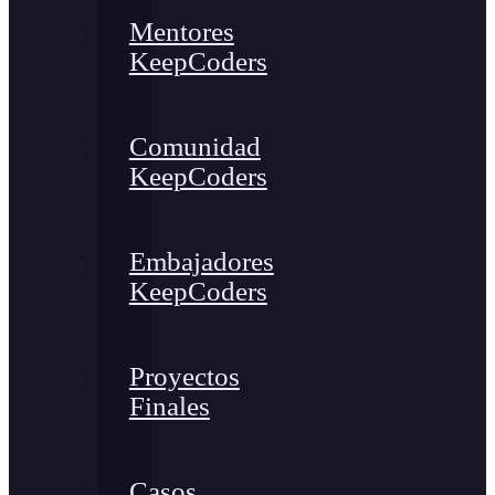
Mentores
KeepCoders
Comunidad
KeepCoders
Embajadores
KeepCoders
Proyectos
Finales
Casos