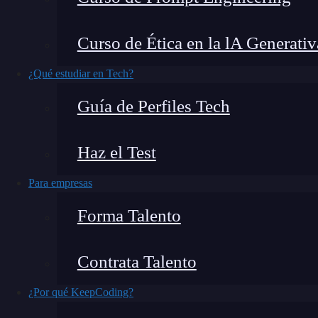
Cuando se trabaja en proyectos de
desarrollo 
Curso de Ética en la lA Generativ
librerías y dependencias externas para facilitar
funcionalidad de nuestras aplicaciones. Una de
¿Qué estudiar en Tech?
dependencias en proyectos de
Node.js
es a trav
Guía de Perfiles Tech
exploraremos cómo instalar una librería dentr
en el desarrollo de un proyecto.
Haz el Test
Para empresas
Forma Talento
Contrata Talento
¿Por qué KeepCoding?