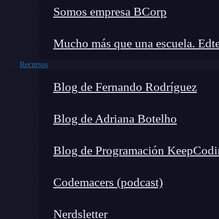
que ejecutar el siguiente comando en la termina
Somos empresa BCorp
//librería dentro de un package.json

Mucho más que una escuela. Edte
npm init
Recursos
Luego, seguirás un asistente que te guiará para
Blog de Fernando Rodríguez
proyecto, como el nombre, la versión, la descri
vez que hayas completado el asistente, se g
Blog de Adriana Botelho
en tu carpeta de proyecto.
Blog de Programación KeepCodi
Codemacers (podcast)
Nerdsletter