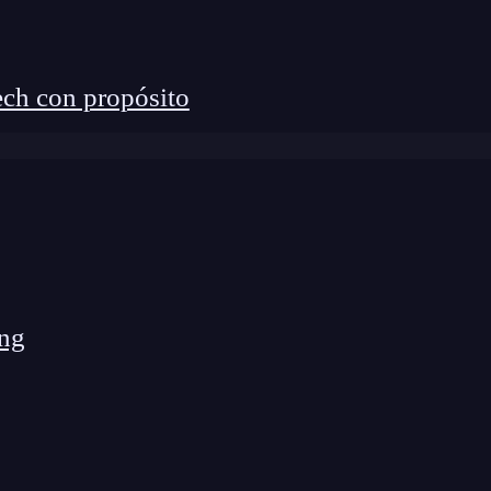
l:
ch con propósito
 proporcionar la información necesaria sobre el
pción, el punto de entrada del proyecto y más.
Una
enerará automáticamente el archivo
package.json
ng