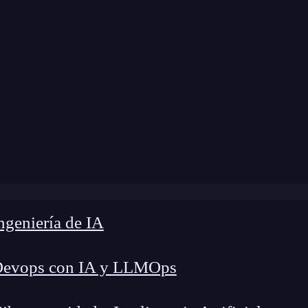
modificación:
18 de marzo de 2024 |
Tiempo de L
log
»
Instalar una librería dentro de un package.json
geniería de IA
Devops con IA y LLMOps