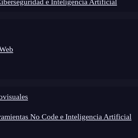
erseguridad e Inteligencia Artificial
 Web
ovisuales
lógico a nuevos profesionales, combinando conocimiento práctico,
os de transformación profesional.
mientas No Code e Inteligencia Artificial