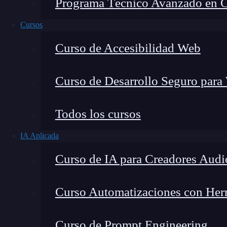
Programa Técnico Avanzado en Cib
Cursos
Curso de Accesibilidad Web
Curso de Desarrollo Seguro para
Todos los cursos
IA Aplicada
Lucia Gómez Salgado
Curso de IA para Creadores Audi
Contribuyo a acercar la realidad del sector tecno
visión de mercado y experiencia directa en proces
Curso Automatizaciones con Herra
Curso de Prompt Engineering