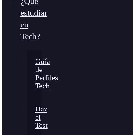
¿Qué
estudiar
en
Tech?
Guía
de
Perfiles
Tech
Haz
el
Test