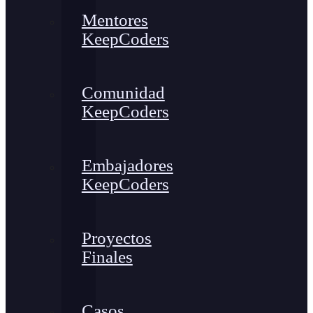
Mentores
KeepCoders
Comunidad
KeepCoders
Embajadores
KeepCoders
Proyectos
Finales
Casos