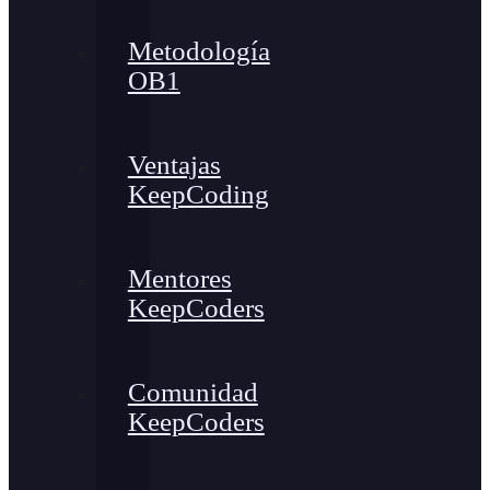
Metodología
OB1
Ventajas
KeepCoding
Mentores
KeepCoders
Comunidad
KeepCoders