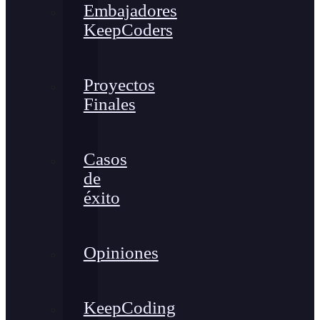
Embajadores
KeepCoders
Proyectos
Finales
Casos
de
éxito
Opiniones
KeepCoding