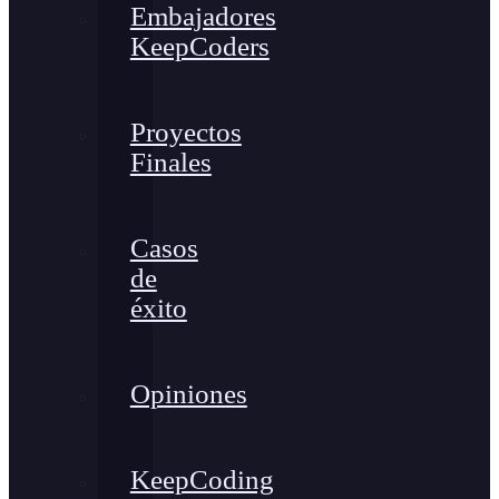
Embajadores
KeepCoders
Proyectos
Finales
Casos
de
éxito
Opiniones
KeepCoding