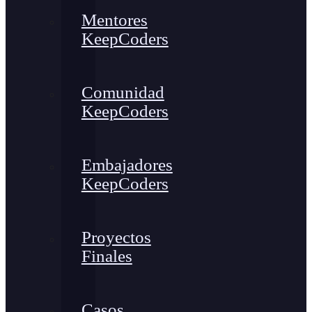
Mentores
KeepCoders
Comunidad
KeepCoders
Embajadores
KeepCoders
Proyectos
Finales
Casos