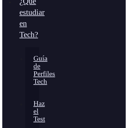
¿Qué
estudiar
en
Tech?
Guía
de
Perfiles
Tech
Haz
el
Test