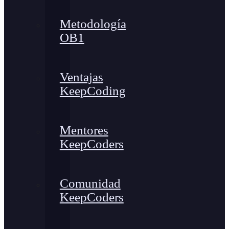
Metodología
OB1
Ventajas
KeepCoding
Mentores
KeepCoders
Comunidad
KeepCoders