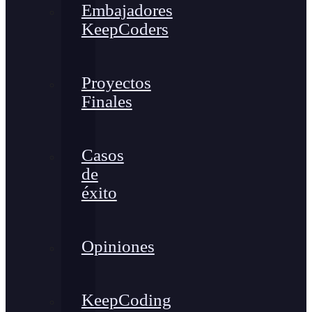
Embajadores
KeepCoders
Proyectos
Finales
Casos
de
éxito
Opiniones
KeepCoding