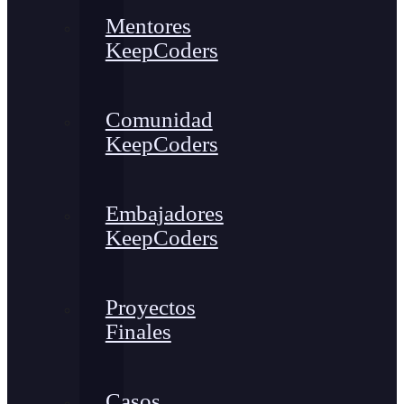
Mentores
KeepCoders
Comunidad
KeepCoders
Embajadores
KeepCoders
Proyectos
Finales
Casos