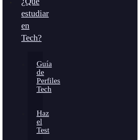
¿Qué
estudiar
en
Tech?
Guía
de
Perfiles
Tech
Haz
el
Test