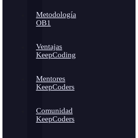
Metodología
OB1
Ventajas
KeepCoding
Mentores
KeepCoders
Comunidad
KeepCoders