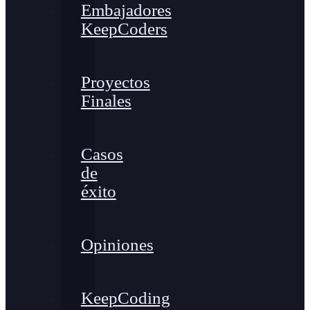
Embajadores
KeepCoders
Proyectos
Finales
Casos
de
éxito
Opiniones
KeepCoding