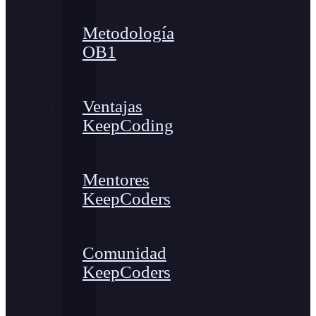
Metodología
OB1
Ventajas
KeepCoding
Mentores
KeepCoders
Comunidad
KeepCoders