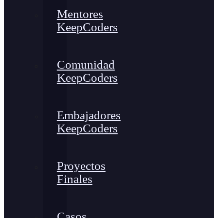
Mentores
KeepCoders
Comunidad
KeepCoders
Embajadores
KeepCoders
Proyectos
Finales
Casos