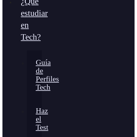
¿Qué
estudiar
en
Tech?
Guía
de
Perfiles
Tech
Haz
el
Test