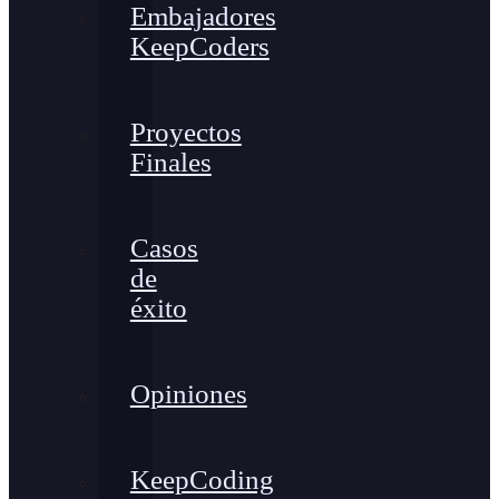
Embajadores
KeepCoders
Proyectos
Finales
Casos
de
éxito
Opiniones
KeepCoding