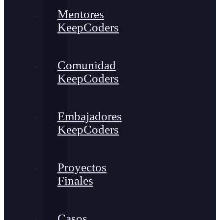
Mentores
KeepCoders
Comunidad
KeepCoders
Embajadores
KeepCoders
Proyectos
Finales
Casos