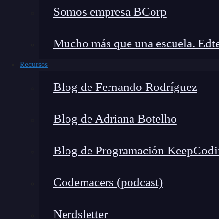
🔴 ¿Quieres entrar de l
Somos empresa BCorp
Descubre el Ciberseguridad Full Stac
completa del mercado y
Mucho más que una escuela. Edte
👉 Prueba gratis el Bootcam
Recursos
Blog de Fernando Rodríguez
Antes de hacer una inyección de comandos en Pe
en el que vamos a trabajar. Para ello,
es necesa
Blog de Adriana Botelho
tiempo
.
Blog de Programación KeepCodi
Una de estas máquinas virtuales
puedes descar
PentesterLab
y llamarla «Web For Penteste
Codemacers (podcast)
sistema operativo
Kali Linux
. Si aún no tienes
sobre
cómo instalar una
.
Nerdsletter