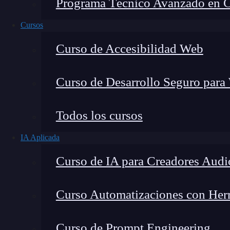
Programa Técnico Avanzado en Cib
Cursos
Curso de Accesibilidad Web
Curso de Desarrollo Seguro para
Montana Martín López
Todos los cursos
Especialista en tecnología y formación digital, con 
IA Aplicada
tecnológico. Mi trabajo se centra en entender cóm
mercado y cómo se produce la transición real hacia
Curso de IA para Creadores Audi
Curso Automatizaciones con Herra
¿
Cómo hacer una inyección de comandos en
Curso de Prompt Engineering