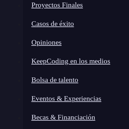
Proyectos Finales
¿Qué es la inyección de comandos?
Casos de éxito
De acuerdo con la lista de
OWASP
Top 10, la i
utilizado en entornos web.
La inyección de cód
Opiniones
navegador de la víctima o el servidor de la 
seguridad.
KeepCoding en los medios
La inyección de comandos, en particular, se 
diseñados para interactuar directamente con el s
Bolsa de talento
este.
Eventos & Experiencias
Preparación
Becas & Financiación