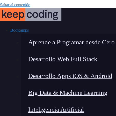
Saltar al contenido
Bootcamps
Aprende a Programar desde Cero
Desarrollo Web Full Stack
Inyección de 
Desarrollo Apps iOS & Android
Big Data & Machine Learning
Inteligencia Artificial
Montana Martín López
|
Última m