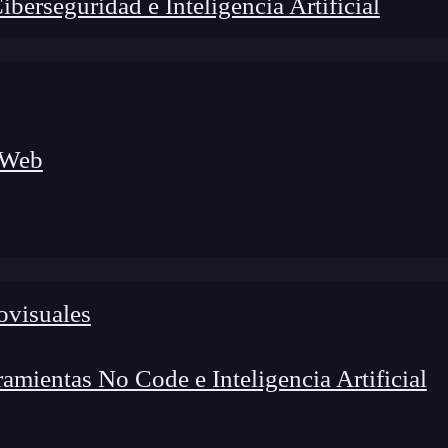
erseguridad e Inteligencia Artificial
 Web
foco en el desarrollo de talento y el análisis del sector
o evolucionan las tecnologías, qué competencias demanda el
 el entorno tech.
ovisuales
mientas No Code e Inteligencia Artificial
 PentesterLab
y para qué sirve
aprender
este