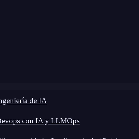
»
Blog
»
Inyección de comandos en PentesterLab
geniería de IA
Devops con IA y LLMOps