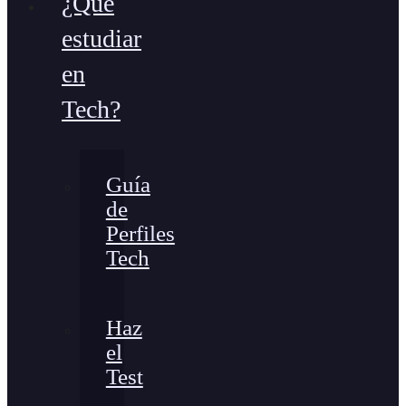
¿Qué
estudiar
en
Tech?
Guía
de
Perfiles
Tech
Haz
el
Test