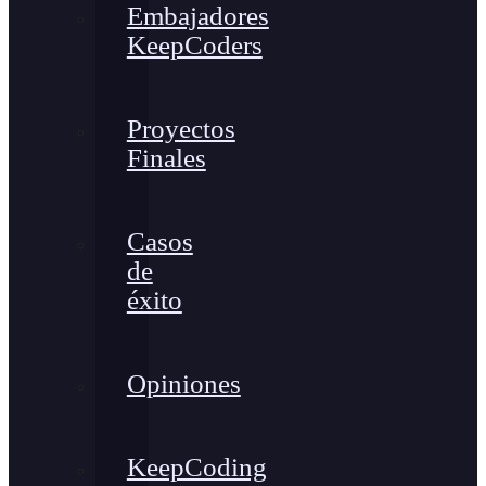
Embajadores
KeepCoders
Proyectos
Finales
Casos
de
éxito
Opiniones
KeepCoding