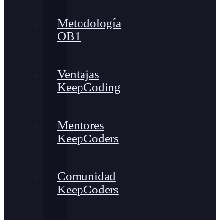
Metodología
OB1
Ventajas
KeepCoding
Mentores
KeepCoders
Comunidad
KeepCoders