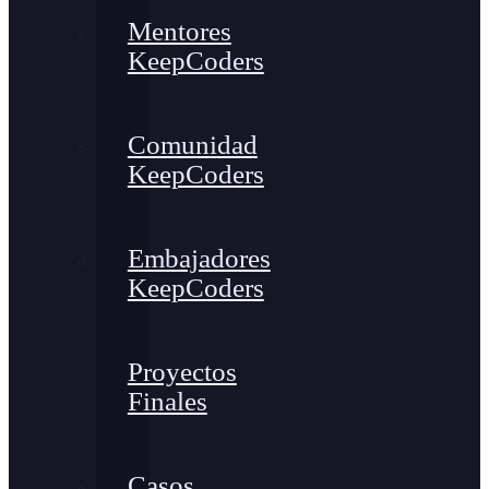
Mentores
KeepCoders
Comunidad
KeepCoders
Embajadores
KeepCoders
Proyectos
Finales
Casos